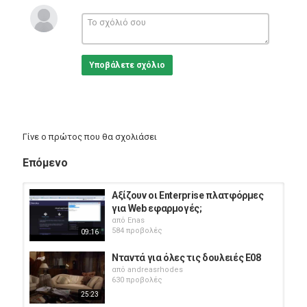
Υποβάλετε σχόλιο
Γίνε ο πρώτος που θα σχολιάσει
Επόμενο
Αξίζουν οι Enterprise πλατφόρμες
για Web εφαρμογές;
από
Enas
584 προβολές
09:16
Νταντά για όλες τις δουλειές E08
από
andreasrhodes
630 προβολές
25:23