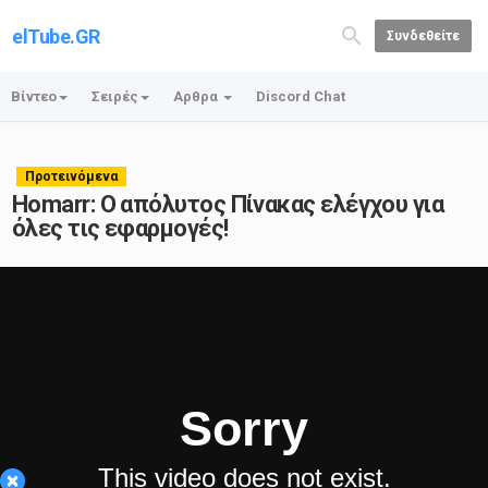
elTube.GR
Συνδεθείτε
Βίντεο
Σειρές
Αρθρα
Discord Chat
Προτεινόμενα
Homarr: Ο απόλυτος Πίνακας ελέγχου για
όλες τις εφαρμογές!
×