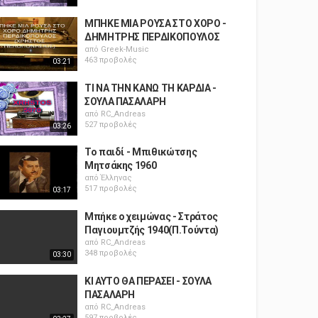
ΜΠΗΚΕ ΜΙΑ ΡΟΥΣΑ ΣΤΟ ΧΟΡΟ -
ΔΗΜΗΤΡΗΣ ΠΕΡΔΙΚΟΠΟΥΛΟΣ
από
Greek-Music
463 προβολές
03:21
ΤΙ ΝΑ ΤΗΝ ΚΑΝΩ ΤΗ ΚΑΡΔΙΑ -
ΣΟΥΛΑ ΠΑΣΑΛΑΡΗ
από
RC_Andreas
527 προβολές
03:26
Το παιδί - Μπιθικώτσης
Μητσάκης 1960
από
Έλληνας
517 προβολές
03:17
Μπήκε ο χειμώνας - Στράτος
Παγιουμτζής 1940(Π.Τούντα)
από
RC_Andreas
348 προβολές
03:30
ΚΙ ΑΥΤΟ ΘΑ ΠΕΡΑΣΕΙ - ΣΟΥΛΑ
ΠΑΣΑΛΑΡΗ
από
RC_Andreas
597 προβολές