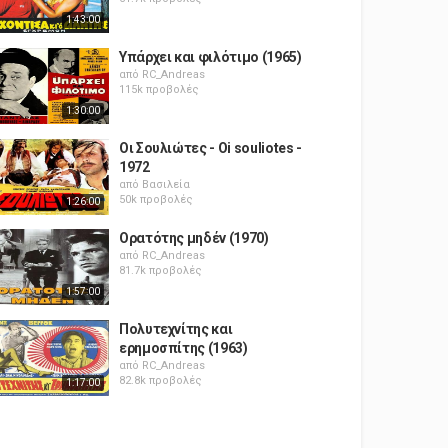
1:43:00
Υπάρχει και φιλότιμο (1965)
από
RC_Andreas
115k προβολές
1:30:00
Οι Σουλιώτες - Oi souliotes -
1972
από
Βασιλεία
50k προβολές
1:26:00
Ορατότης μηδέν (1970)
από
RC_Andreas
81.7k προβολές
1:57:00
Πολυτεχνίτης και
ερημοσπίτης (1963)
από
RC_Andreas
82.8k προβολές
1:17:00