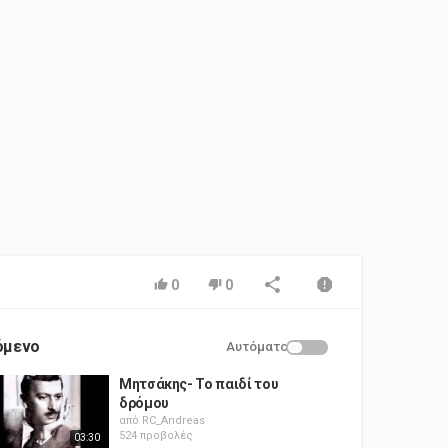
0
0
όμενο
Αυτόματο
Μητσάκης- Το παιδί του
δρόμου
από
RC_Andreas
524 προβολές
03:30