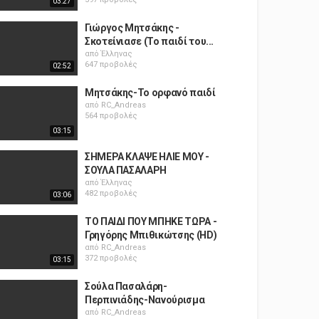
03:27
Γιώργος Μητσάκης -
Σκοτείνιασε (Το παιδί του...
από
Έλληνας
647 προβολές
02:52
Μητσάκης-Το ορφανό παιδί
από
RC_Andreas
564 προβολές
03:15
ΣΗΜΕΡΑ ΚΛΑΨΕ ΗΛΙΕ ΜΟΥ -
ΣΟΥΛΑ ΠΑΣΑΛΑΡΗ
από
Έλληνας
482 προβολές
03:06
ΤΟ ΠΑΙΔΙ ΠΟΥ ΜΠΗΚΕ ΤΩΡΑ -
Γρηγόρης Μπιθικώτσης (HD)
από
RC_Andreas
372 προβολές
03:15
Σούλα Πασαλάρη-
Περπινιάδης-Νανούρισμα
από
RC_Andreas