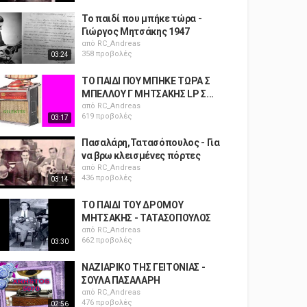
To παιδί που μπήκε τώρα -
Γιώργος Μητσάκης 1947
από
RC_Andreas
358 προβολές
03:24
ΤΟ ΠΑΙΔΙ ΠΟΥ ΜΠΗΚΕ ΤΩΡΑ Σ
ΜΠΕΛΛΟΥ Γ ΜΗΤΣΑΚΗΣ LP Σ...
από
RC_Andreas
619 προβολές
03:17
Πασαλάρη,Τατασόπουλος - Για
να βρω κλεισμένες πόρτες
από
RC_Andreas
436 προβολές
03:14
ΤΟ ΠΑΙΔΙ ΤΟΥ ΔΡΟΜΟΥ
ΜΗΤΣΑΚΗΣ - ΤΑΤΑΣΟΠΟΥΛΟΣ
από
RC_Andreas
662 προβολές
03:30
ΝΑΖΙΑΡΙΚΟ ΤΗΣ ΓΕΙΤΟΝΙΑΣ -
ΣΟΥΛΑ ΠΑΣΑΛΑΡΗ
από
RC_Andreas
476 προβολές
02:56