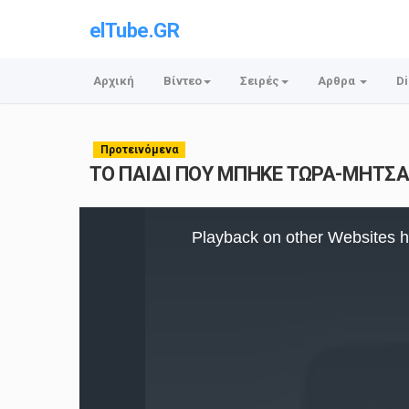
elTube.GR
Αρχική
Βίντεο
Σειρές
Αρθρα
Di
Προτεινόμενα
ΤΟ ΠΑΙΔΙ ΠΟΥ ΜΠΗΚΕ ΤΩΡΑ-ΜΗΤΣ
This
is
Playback on other Websites h
a
modal
window.