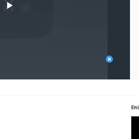
Play
Video
×
Επ