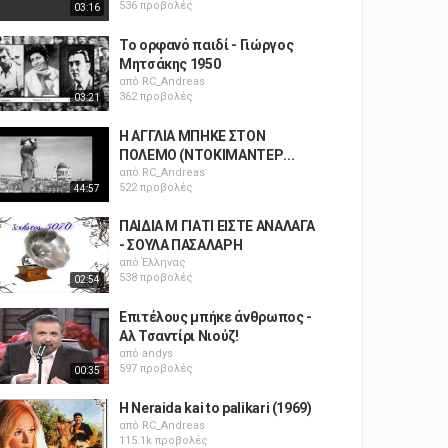
536 προβολές
03:16
Το ορφανό παιδί - Γιώργος
Μητσάκης 1950
από
RC_Andreas
362 προβολές
03:21
Η ΑΓΓΛΙΑ ΜΠΗΚΕ ΣΤΟΝ
ΠΟΛΕΜΟ (ΝΤΟΚΙΜΑΝΤΕΡ...
από
RC_Andreas
522 προβολές
44:57
ΠΑΙΔΙΑ Μ ΓΙΑΤΙ ΕΙΣΤΕ ΑΝΑΛΑΓΑ
- ΣΟΥΛΑ ΠΑΣΑΛΑΡΗ
από
Έλληνας
538 προβολές
02:54
Επιτέλους μπήκε άνθρωπος -
Αλ Τσαντίρι Νιούζ!
από
andys
597 προβολές
00:35
H Neraida kai to palikari (1969)
από
RC_Andreas
115.1k προβολές