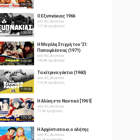
1:41:00
Ο Εξυπνάκιας 1966
από
RC_Andreas
117.5k προβολές
1:35:00
Η Μεγάλη Στιγμή του '21:
Παπαφλέσσας (1971)
από
RC_Andreas
140.8k προβολές
2:02:00
Τα κίτρινα γάντια (1960)
από
RC_Andreas
113.4k προβολές
1:19:00
Η Αλίκη στο Ναυτικό [1961]
από
RC_Andreas
77.4k προβολές
1:26:00
Η Αρχόντισσα κι ο αλήτης
από
RC_Andreas
61.7k προβολές