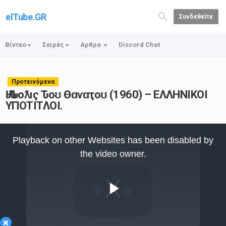
elTube.GR
Συνδεθείτε
Βίντεο
Σειρές
Αρθρα
Discord Chat
Προτεινόμενα
Ԋ Ԉоƛıҁ Ԏоʊ Өɑѵɑҭоʊ (1960) – ΕΛΛΗΝΙΚΟΙ
ΥΠΟΤΙΤΛΟΙ.
This
is
Playback on other Websites has been disabled by
a
modal
the video owner.
window.
Play
×