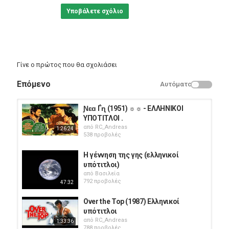
Υποβάλετε σχόλιο
Γίνε ο πρώτος που θα σχολιάσει
Επόμενο
Αυτόματο
Ɲɛɑ Ѓɳ (1951) ☼☼ - ΕΛΛΗΝΙΚΟΙ
ΥΠΟΤΙΤΛΟΙ .
από
RC_Andreas
1:26:24
538 προβολές
Η γέννηση της γης (ελληνικοί
υπότιτλοι)
από
Βασιλεία
792 προβολές
47:32
Over the Top (1987) Ελληνικοί
υπότιτλοι
από
RC_Andreas
1:33:36
788 προβολές