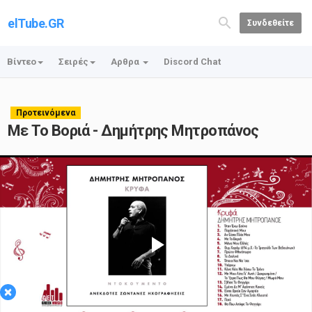
elTube.GR
Συνδεθείτε
Βίντεο
Σειρές
Αρθρα
Discord Chat
Προτεινόμενα
Με Το Βοριά - Δημήτρης Μητροπάνος
Play
×