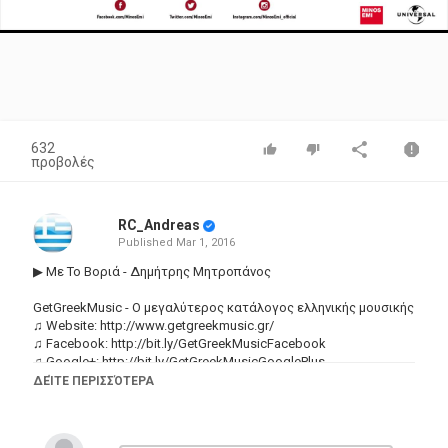
Video
632
προβολές
RC_Andreas
Published
Mar 1, 2016
▶ Με Το Βοριά - Δημήτρης Μητροπάνος
GetGreekMusic - Ο μεγαλύτερος κατάλογος ελληνικής μουσικής
♫ Website:
http://www.getgreekmusic.gr/
♫ Facebook:
http://bit.ly/GetGreekMusicFacebook
♫ Google+:
http://bit.ly/GetGreekMusicGooglePlus
♫ Twitter:
http://bit.ly/GetGreekMusicTwitter
ΔΕΊΤΕ ΠΕΡΙΣΣΌΤΕΡΑ
♫ Pinterest:
http://bit.ly/GetGreekMusicPinterest
♫ Tumblr:
http://bit.ly/GetGreekMusicTumblr