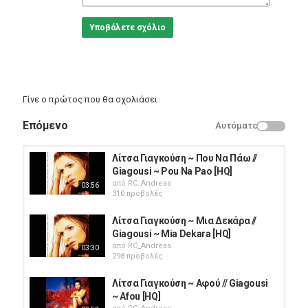
Υποβάλετε σχόλιο
Γίνε ο πρώτος που θα σχολιάσει
Επόμενο
Αυτόματο
Λίτσα Γιαγκούση ~ Που Να Πάω //
Giagousi ~ Pou Na Pao [HQ]
από
RC_Andreas
03:56
310 προβολές
Λίτσα Γιαγκούση ~ Μια Δεκάρα //
Giagousi ~ Mia Dekara [HQ]
από
RC_Andreas
03:30
298 προβολές
Λίτσα Γιαγκούση ~ Αφού // Giagousi
~ Afou [HQ]