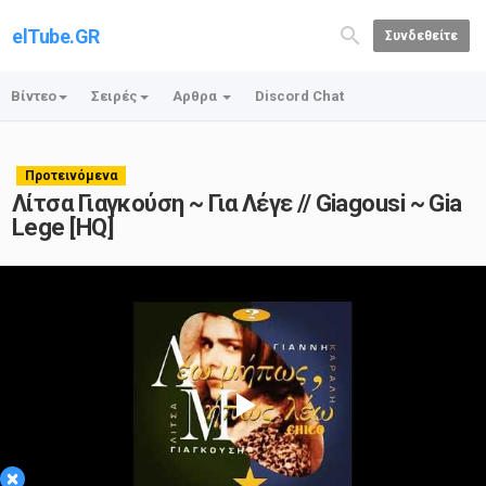
elTube.GR
Συνδεθείτε
Βίντεο
Σειρές
Αρθρα
Discord Chat
Προτεινόμενα
Λίτσα Γιαγκούση ~ Για Λέγε // Giagousi ~ Gia
Lege [HQ]
Play
×