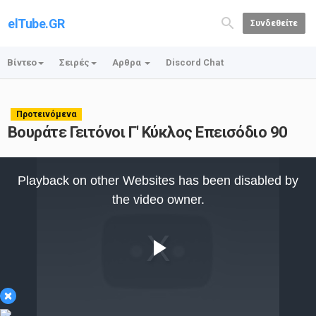
elTube.GR
Συνδεθείτε
Βίντεο
Σειρές
Αρθρα
Discord Chat
Προτεινόμενα
Βουράτε Γειτόνοι Γ' Κύκλος Επεισόδιο 90
This
is
Playback on other Websites has been disabled by
a
modal
the video owner.
window.
Play
×