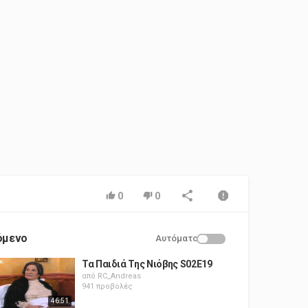
0
0
όμενο
Αυτόματο
Τα Παιδιά Της Νιόβης S02E19
από
RC_Andreas
941 προβολές
46:51