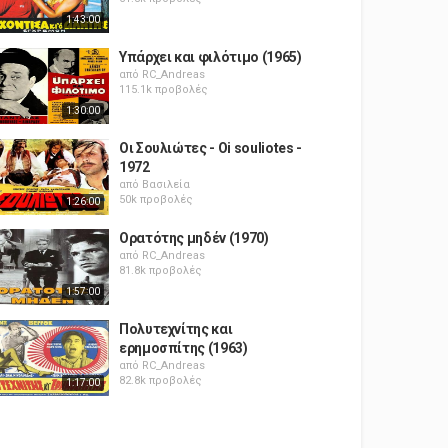
1:43:00
Υπάρχει και φιλότιμο (1965)
από
RC_Andreas
115.1k προβολές
1:30:00
Οι Σουλιώτες - Oi souliotes -
1972
από
Βασιλεία
50k προβολές
1:26:00
Ορατότης μηδέν (1970)
από
RC_Andreas
81.8k προβολές
1:57:00
Πολυτεχνίτης και
ερημοσπίτης (1963)
από
RC_Andreas
82.8k προβολές
1:17:00