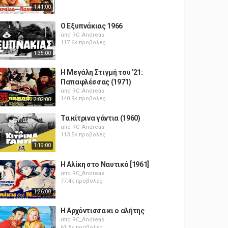
1:41:00
Ο Εξυπνάκιας 1966
από
RC_Andreas
117.6k προβολές
1:35:00
Η Μεγάλη Στιγμή του '21:
Παπαφλέσσας (1971)
από
RC_Andreas
140.9k προβολές
2:02:00
Τα κίτρινα γάντια (1960)
από
RC_Andreas
113.5k προβολές
1:19:00
Η Αλίκη στο Ναυτικό [1961]
από
RC_Andreas
77.4k προβολές
1:26:00
Η Αρχόντισσα κι ο αλήτης
από
RC_Andreas
61.8k προβολές