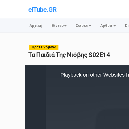
elTube.GR
Αρχική
Βίντεο
Σειρές
Αρθρα
Di
Προτεινόμενα
Τα Παιδιά Της Νιόβης S02E14
This
is
Playback on other Websites h
a
modal
window.