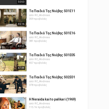
50:50
Τα Παιδιά Της Νιόβης S01E11
από
RC_Andreas
359 προβολές
46:16
Τα Παιδιά Της Νιόβης S01E16
από
RC_Andreas
381 προβολές
43:53
Τα Παιδιά Της Νιόβης S01E05
από
RC_Andreas
457 προβολές
47:09
Τα Παιδιά Της Νιόβης S02E01
από
RC_Andreas
378 προβολές
45:19
H Neraida kai to palikari (1969)
από
RC_Andreas
115.1k προβολές