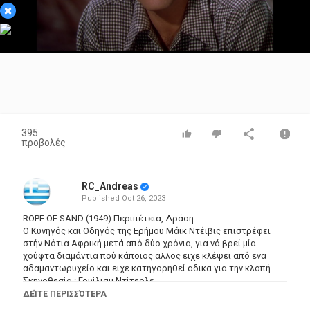
×
Video
395
προβολές
RC_Andreas
Published
Oct 26, 2023
ROPE OF SAND (1949) Περιπέτεια, Δράση
O Κυνηγός και Οδηγός της Ερήμου Μάικ Ντέιβις επιστρέφει
στήν Νότια Αφρική μετά από δύο χρόνια, για νά βρεί μία
χούφτα διαμάντια πού κάποιος αλλος ειχε κλέψει από ενα
αδαμαντωρυχείο και ειχε κατηγορηθεί αδικα για την κλοπή...
Σκηνοθεσία : Γουίλιαμ Ντίτερλε
Ηθοποιοί: Μπαρτ Λάνκαστερ, Κορίν Καλβέτ, Πητερ Λόρε, Πωλ
ΔΕΊΤΕ ΠΕΡΙΣΣΌΤΕΡΑ
Χένραϊντ, Κλοντ Ρέινς,