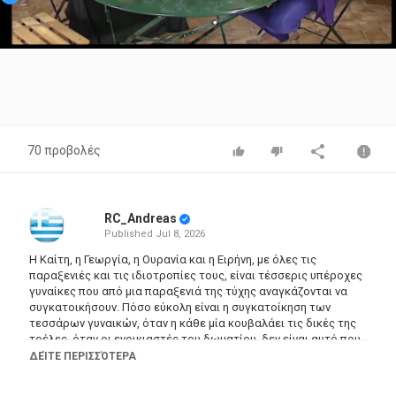
Video
70 προβολές
RC_Andreas
Published
Jul 8, 2026
Η Καίτη, η Γεωργία, η Ουρανία και η Ειρήνη, με όλες τις
παραξενιές και τις ιδιοτροπίες τους, είναι τέσσερις υπέροχες
γυναίκες που από μια παραξενιά της τύχης αναγκάζονται να
συγκατοικήσουν. Πόσο εύκολη είναι η συγκατοίκηση των
τεσσάρων γυναικών, όταν η κάθε μία κουβαλάει τις δικές της
τρέλες, όταν οι ενοικιαστές του δωματίου, δεν είναι αυτό που
περιμένουν και όταν ο Σωτήρης, πρώην άντρας της Μιρέλλας,
ΔΕΊΤΕ ΠΕΡΙΣΣΌΤΕΡΑ
έρχεται κάθε τόσο με το καινούργιο του φλερτ και
αναστατώνει τους πάντες;