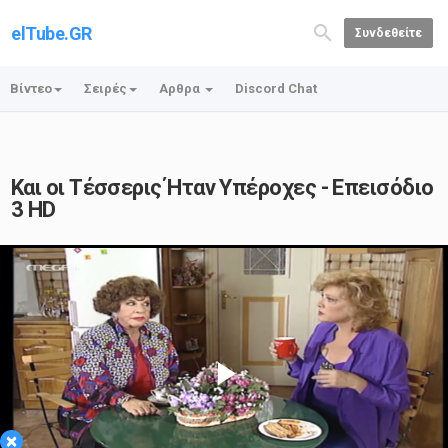
elTube.GR
Συνδεθείτε
Βίντεο
Σειρές
Αρθρα
Discord Chat
Και οι Τέσσερις Ήταν Υπέροχες - Επεισόδιο
3 HD
Play
×