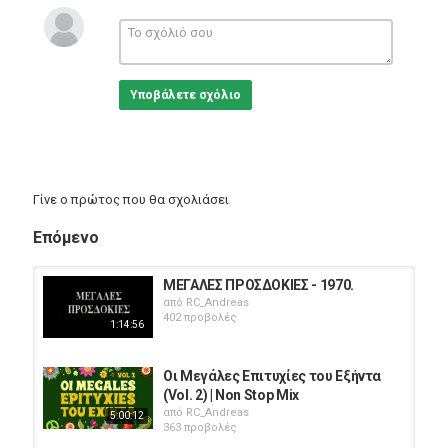
Υποβάλετε σχόλιο
Γίνε ο πρώτος που θα σχολιάσει
Επόμενο
ΜΕΓΑΛΕΣ ΠΡΟΣΔΟΚΙΕΣ - 1970.
από
RC_Andreas
402 προβολές
1:14:56
Οι Μεγάλες Επιτυχίες του Εξήντα
(Vol. 2) | Non Stop Mix
από
RC_Andreas
5:00:12
363 προβολές