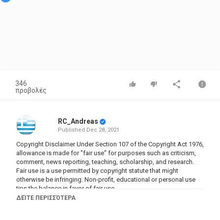
346
προβολές
RC_Andreas
Published
Dec 28, 2021
Copyright Disclaimer Under Section 107 of the Copyright Act 1976,
allowance is made for "fair use" for purposes such as criticism,
comment, news reporting, teaching, scholarship, and research.
Fair use is a use permitted by copyright statute that might
otherwise be infringing. Non-profit, educational or personal use
tips the balance in favor of fair use.
ΔΕΊΤΕ ΠΕΡΙΣΣΌΤΕΡΑ
Κατηγορίες
Documentary