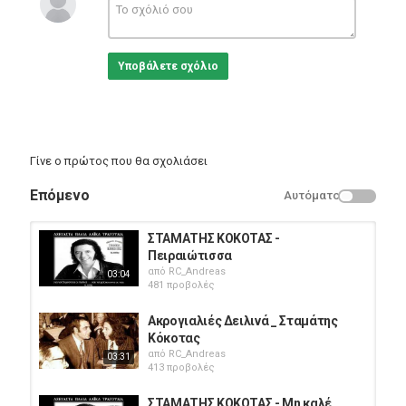
Υποβάλετε σχόλιο
Γίνε ο πρώτος που θα σχολιάσει
Επόμενο
Αυτόματο
ΣΤΑΜΑΤΗΣ ΚΟΚΟΤΑΣ -
Πειραιώτισσα
από
RC_Andreas
03:04
481 προβολές
Ακρογιαλιές Δειλινά _ Σταμάτης
Κόκοτας
από
RC_Andreas
03:31
413 προβολές
ΣΤΑΜΑΤΗΣ ΚΟΚΟΤΑΣ - Μη καλέ