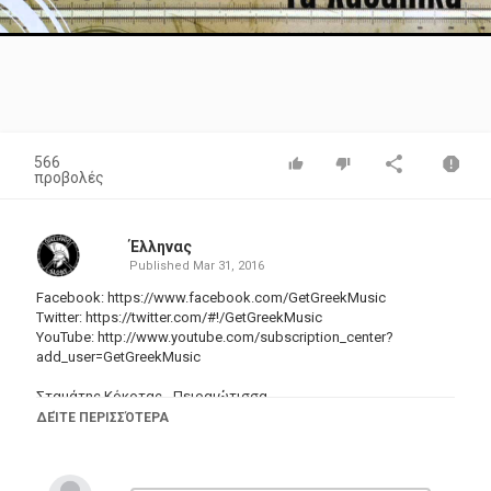
Video
566
προβολές
Έλληνας
Published
Mar 31, 2016
Facebook:
https://www.facebook.com/GetGreekMusic
Twitter:
https://twitter.com/#
!/GetGreekMusic
YouTube: http://www.youtube.com/subscription_center?
add_user=GetGreekMusic
Σταμάτης Κόκοτας - Πειραιώτισσα
Δίσκος: 14 μεγαλα τραγουδια - τα χασαπικα (EMI Music Greece)
ΔΕΊΤΕ ΠΕΡΙΣΣΌΤΕΡΑ
Κατηγορίες
Greek Music