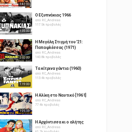
1:41:00
Ο Εξυπνάκιας 1966
από
RC_Andreas
117.5k προβολές
1:35:00
Η Μεγάλη Στιγμή του '21:
Παπαφλέσσας (1971)
από
RC_Andreas
140.8k προβολές
2:02:00
Τα κίτρινα γάντια (1960)
από
RC_Andreas
113.4k προβολές
1:19:00
Η Αλίκη στο Ναυτικό [1961]
από
RC_Andreas
77.4k προβολές
1:26:00
Η Αρχόντισσα κι ο αλήτης
από
RC_Andreas
61.7k προβολές