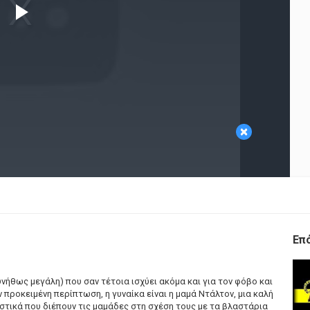
Play
Video
×
Επ
υνήθως μεγάλη) που σαν τέτοια ισχύει ακόμα και για τον φόβο και
 προκειμένη περίπτωση, η γυναίκα είναι η μαμά Ντάλτον, μια καλή
στικά που διέπουν τις μαμάδες στη σχέση τους με τα βλαστάρια