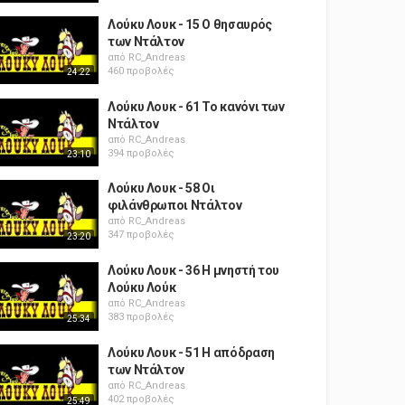
Λούκυ Λουκ - 15 Ο θησαυρός
των Ντάλτον
από
RC_Andreas
460 προβολές
24:22
Λούκυ Λουκ - 61 Το κανόνι των
Ντάλτον
από
RC_Andreas
394 προβολές
23:10
Λούκυ Λουκ - 58 Οι
φιλάνθρωποι Ντάλτον
από
RC_Andreas
347 προβολές
23:20
Λούκυ Λουκ - 36 Η μνηστή του
Λούκυ Λούκ
από
RC_Andreas
383 προβολές
25:34
Λούκυ Λουκ - 51 Η απόδραση
των Ντάλτον
από
RC_Andreas
402 προβολές
25:49