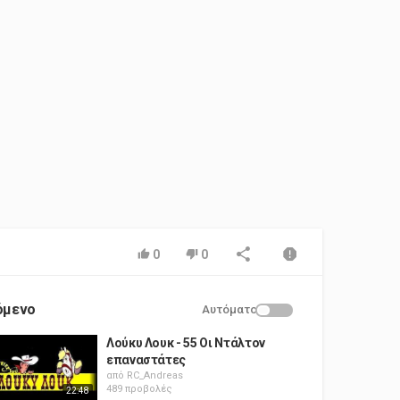
0
0
όμενο
Αυτόματο
Λούκυ Λουκ - 55 Οι Ντάλτον
επαναστάτες
από
RC_Andreas
489 προβολές
22:48