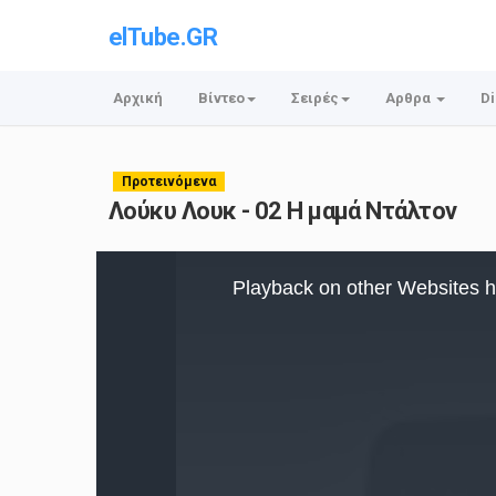
elTube.GR
Αρχική
Βίντεο
Σειρές
Αρθρα
Di
Προτεινόμενα
Λούκυ Λουκ - 02 Η μαμά Ντάλτον
This
is
Playback on other Websites h
a
modal
window.