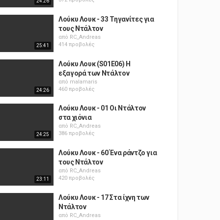
24:26
Λούκυ Λουκ - 33 Τηγανίτες για
τους Ντάλτον
από
RC_Andreas
414 προβολές
25:41
Λούκυ Λουκ (S01E06) Η
εξαγορά των Ντάλτον
από
malamaris
460 προβολές
24:26
Λούκυ Λουκ - 01 Οι Ντάλτον
στα χιόνια
από
RC_Andreas
386 προβολές
24:25
Λούκυ Λουκ - 60 Ένα ράντζο για
τους Ντάλτον
από
RC_Andreas
420 προβολές
23:11
Λούκυ Λουκ - 17 Στα ίχνη των
Ντάλτον
από
RC_Andreas