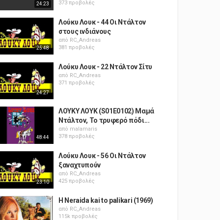
373 προβολές
24:23
Λούκυ Λουκ - 44 Οι Ντάλτον
στους ινδιάνους
από
RC_Andreas
381 προβολές
25:48
Λούκυ Λουκ - 22 Ντάλτον Σίτυ
από
RC_Andreas
371 προβολές
24:27
ΛΟΥΚΥ ΛΟΥΚ (S01E0102) Μαμά
Ντάλτον, Το τρυφερό πόδι...
από
malamaris
378 προβολές
48:44
Λούκυ Λουκ - 56 Οι Ντάλτον
ξαναχτυπούν
από
RC_Andreas
425 προβολές
23:10
H Neraida kai to palikari (1969)
από
RC_Andreas
115k προβολές