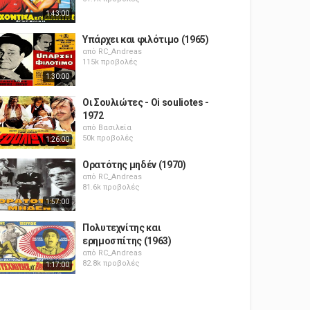
1:43:00
Υπάρχει και φιλότιμο (1965)
από
RC_Andreas
115k προβολές
1:30:00
Οι Σουλιώτες - Oi souliotes -
1972
από
Βασιλεία
50k προβολές
1:26:00
Ορατότης μηδέν (1970)
από
RC_Andreas
81.6k προβολές
1:57:00
Πολυτεχνίτης και
ερημοσπίτης (1963)
από
RC_Andreas
82.8k προβολές
1:17:00