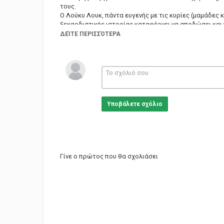
τους.
Ο Λούκυ Λουκ, πάντα ευγενής με τις κυρίες (μαμάδες κ
ξεκαρδιστικής ιστορίας καταφέρνει να αποδώσει και 
ανεκτίμητη βοήθεια του Ραν-Ταν-Πλάν, του πιο έξυπν
ΔΕΊΤΕ ΠΕΡΙΣΣΌΤΕΡΑ
Κατηγορίες
Animation
Υποβάλετε σχόλιο
Γίνε ο πρώτος που θα σχολιάσει