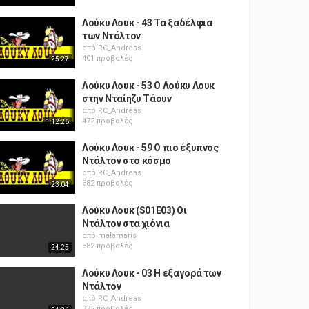
Λούκυ Λουκ - 43 Τα ξαδέλφια
των Ντάλτον
από
RC_Andreas
401 προβολές
25:27
Λούκυ Λουκ - 53 Ο Λούκυ Λουκ
στην Νταίηζυ Τάουν
από
RC_Andreas
472 προβολές
1:12:26
Λούκυ Λουκ - 59 Ο πιο έξυπνος
Ντάλτον στο κόσμο
από
RC_Andreas
382 προβολές
23:04
Λούκυ Λουκ (S01E03) Οι
Ντάλτον στα χιόνια
από
malamaris
382 προβολές
24:25
Λούκυ Λουκ - 03 Η εξαγορά των
Ντάλτον
από
RC_Andreas
372 προβολές