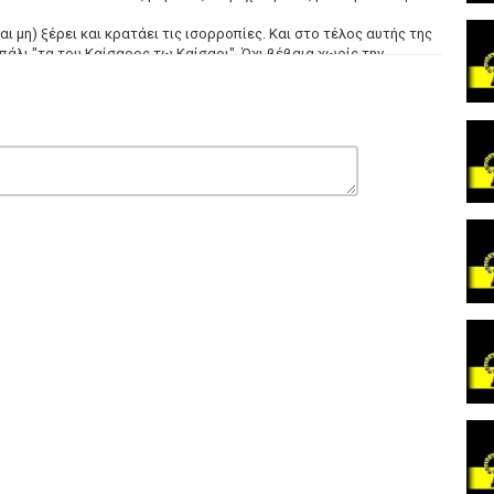
αι μη) ξέρει και κρατάει τις ισορροπίες. Και στο τέλος αυτής της
πάλι "τα του Καίσαρος τω Καίσαρι". Όχι βέβαια χωρίς την
ου σκύλου των Ηνωμένων Πολιτειών της Αμερικής.