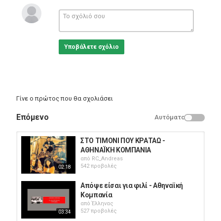
Κατηγορίες
Greek Music
Υποβάλετε σχόλιο
Γίνε ο πρώτος που θα σχολιάσει
Επόμενο
Αυτόματο
ΣΤΟ ΤΙΜΟΝΙ ΠΟΥ ΚΡΑΤΑΩ -
ΑΘΗΝΑΪΚΗ ΚΟΜΠΑΝΙΑ
από
RC_Andreas
542 προβολές
02:18
Απόψε είσαι για φιλί - Αθηναϊκή
Κομπανία
από
Έλληνας
527 προβολές
03:34