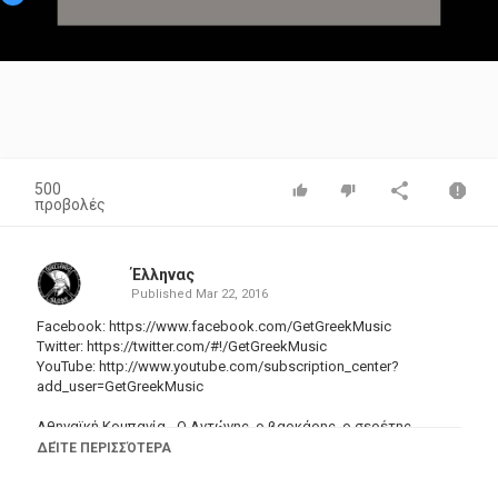
Video
500
προβολές
Έλληνας
Published
Mar 22, 2016
Facebook:
https://www.facebook.com/GetGreekMusic
Twitter:
https://twitter.com/#
!/GetGreekMusic
YouTube: http://www.youtube.com/subscription_center?
add_user=GetGreekMusic
Αθηναϊκή Κομπανία - Ο Αντώνης, ο βαρκάρης, ο σερέτης
Δίσκος: Αθηναϊκή Κομπανία - Οι μεγαλύτερες επιτυχίες (EMI
ΔΕΊΤΕ ΠΕΡΙΣΣΌΤΕΡΑ
Music Greece)