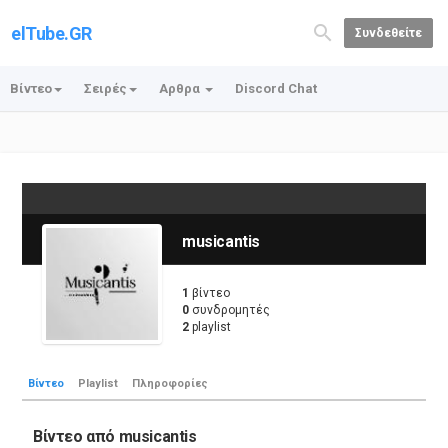
elTube.GR
Συνδεθείτε
Βίντεο
Σειρές
Αρθρα
Discord Chat
musicantis
1
βίντεο
0
συνδρομητές
2
playlist
Βίντεο
Playlist
Πληροφορίες
Βίντεο από musicantis