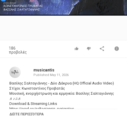
Video
186
προβολές
musicantis
Published
May 11, 2026
Βασίλης Σαλταγιάννης - Δύο Δάκρυα (HQ Official Audio Video)
Στίχοι: Κωνσταντίνος Προβατάς
Μουσική, ενορχήστρωση και ερμηνεία: Βασίλης Σαλταγιάννης
♬♪♫♬
Download & Streaming Links
https://orcd.co/saltagiannis_perierotos
ΔΕΊΤΕ ΠΕΡΙΣΣΌΤΕΡΑ
♬♪♫♬ ♫
iTunes / Apple ▶
https://apple.co/3MFktqc