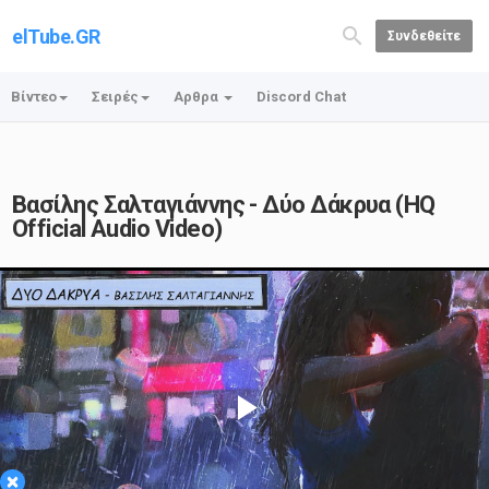
elTube.GR
Συνδεθείτε
Βίντεο
Σειρές
Αρθρα
Discord Chat
Βασίλης Σαλταγιάννης - Δύο Δάκρυα (HQ
Official Audio Video)
Play
×