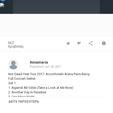
Video
562
προβολές
Annamaria
Published
Jun 20, 2017
Not Dead Yeat Tour 2017. Accorhotels Arena Paris Bercy.
Full Concert Setlist:
Set 1:
1. Against All Odds (Take a Look at Me Now)
2. Another Day in Paradise
3. One More Night
4. Wake Up Call
ΔΕΊΤΕ ΠΕΡΙΣΣΌΤΕΡΑ
5. Follow You Follow Me (Genesis song)
6. Can't Turn Back the Years