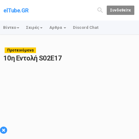
elTube.GR
Συνδεθείτε
Βίντεο
Σειρές
Αρθρα
Discord Chat
Προτεινόμενα
10η Εντολή S02E17
×