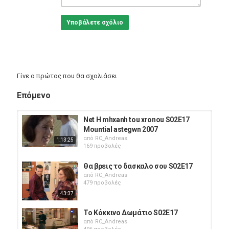
Υποβάλετε σχόλιο
Γίνε ο πρώτος που θα σχολιάσει
Επόμενο
Net H mhxanh tou xronou S02E17
Mountial astegwn 2007
από
RC_Andreas
1:13:25
169 προβολές
Θα βρεις το δασκαλο σου S02E17
από
RC_Andreas
479 προβολές
43:37
Το Κόκκινο Δωμάτιο S02E17
από
RC_Andreas