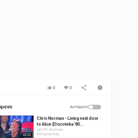
0
0
όμενο
Αυτόματο
Chris Norman - Living next door
to Alice (Discoteka '80...
από
RC_Andreas
470 προβολές
03:23