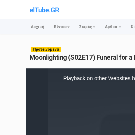
elTube.GR
Αρχική
Βίντεο
Σειρές
Αρθρα
Di
Προτεινόμενα
Moonlighting (S02E17) Funeral for a 
This
is
Playback on other Websites h
a
modal
window.