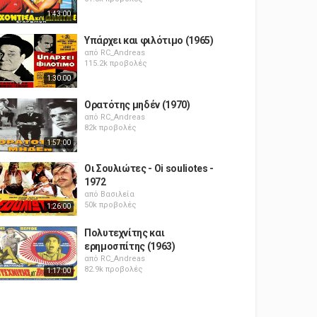
1:43:00
Υπάρχει και φιλότιμο (1965)
από
RC_Andreas
115.2k προβολές
1:30:00
Ορατότης μηδέν (1970)
από
RC_Andreas
82k προβολές
1:57:00
Οι Σουλιώτες - Oi souliotes -
1972
από
Βασιλεία
50k προβολές
1:26:00
Πολυτεχνίτης και
ερημοσπίτης (1963)
από
RC_Andreas
82.9k προβολές
1:17:00