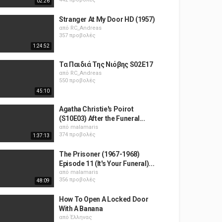
02:26
Stranger At My Door HD (1957)
από
RC_Andreas
357 προβολές
1:24:52
Τα Παιδιά Της Νιόβης S02E17
από
RC_Andreas
550 προβολές
45:10
Agatha Christie's Poirot
(S10E03) After the Funeral...
από
malamaris
374 προβολές
1:37:13
The Prisoner (1967-1968)
Episode 11 (It's Your Funeral)...
από
malamaris
356 προβολές
48:09
How To Open A Locked Door
With A Banana
από
Έλληνας