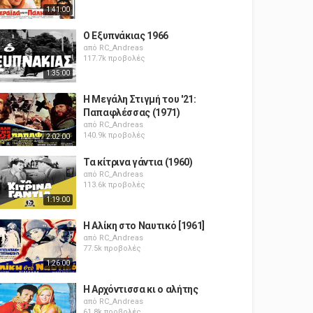
1:41:00
Ο Εξυπνάκιας 1966
από
RC_Andreas
117.7k προβολές
1:35:00
Η Μεγάλη Στιγμή του '21:
Παπαφλέσσας (1971)
από
RC_Andreas
140.9k προβολές
2:02:00
Τα κίτρινα γάντια (1960)
από
RC_Andreas
113.6k προβολές
1:19:00
Η Αλίκη στο Ναυτικό [1961]
από
RC_Andreas
77.5k προβολές
1:26:00
Η Αρχόντισσα κι ο αλήτης
από
RC_Andreas
61.8k προβολές