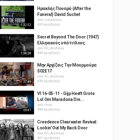
Ηρακλής Πουαρό (After the
Funeral) David Suchet
από
malamaris
459 προβολές
1:32:52
Secret Beyond The Door (1947)
Ελληνικούς υπότιτλους
από
RC_Andreas
449 προβολές
1:34:38
Μην Αρχίζεις Την Μουρμούρα
S02E17
από
RC_Andreas
434 προβολές
37:49
VI 16-05-11 - Gijp Heeft Grote
Lol Om Maradona Die...
από
Enas
494 προβολές
00:47
Creedence Clearwater Revival:
Lookin' Out My Back Door
από
RC_Andreas
461 προβολές
02:35