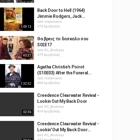
Back Door to Hell (1964)
Jimmie Rodgers, Jack...
από
malamaris
373 προβολές
1:09:13
Θα βρεις το δασκαλο σου
S02E17
από
RC_Andreas
479 προβολές
43:37
Agatha Christie's Poirot
(S10E03) After the Funeral...
από
malamaris
454 προβολές
1:32:52
Creedence Clearwater Revival -
Lookin Out My Back Door
από
RC_Andreas
414 προβολές
02:36
Creedence Clearwater Revival -
Lookin' Out My Back Door...
από
RC_Andreas
442 προβολές