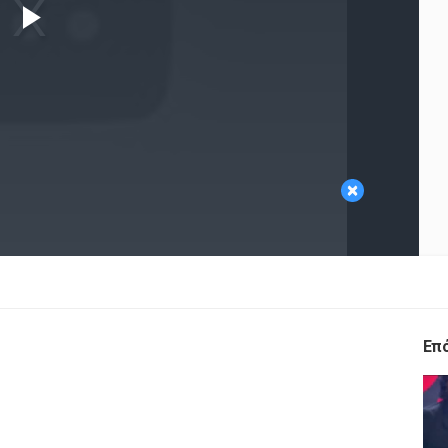
Play
Video
×
Επ