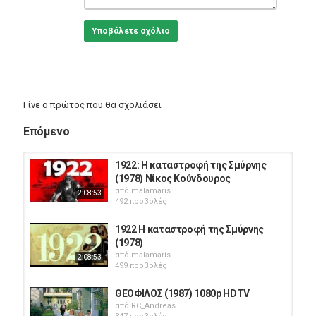
Υποβάλετε σχόλιο
Γίνε ο πρώτος που θα σχολιάσει
Επόμενο
1922: Η καταστροφή της Σμύρνης
(1978) Νίκος Κούνδουρος
από
malamaris
2:08:53
492 προβολές
1922 Η καταστροφή της Σμύρνης
(1978)
από
malamaris
2:08:53
499 προβολές
ΘΕΟΦΙΛΟΣ (1987) 1080p HDTV
από
RC_Andreas