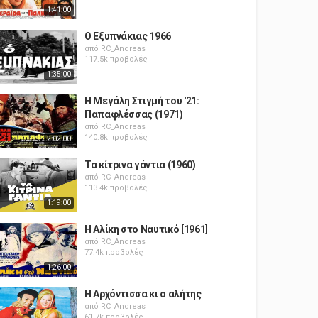
1:41:00
Ο Εξυπνάκιας 1966
από
RC_Andreas
117.5k προβολές
1:35:00
Η Μεγάλη Στιγμή του '21:
Παπαφλέσσας (1971)
από
RC_Andreas
140.8k προβολές
2:02:00
Τα κίτρινα γάντια (1960)
από
RC_Andreas
113.4k προβολές
1:19:00
Η Αλίκη στο Ναυτικό [1961]
από
RC_Andreas
77.4k προβολές
1:26:00
Η Αρχόντισσα κι ο αλήτης
από
RC_Andreas
61.7k προβολές