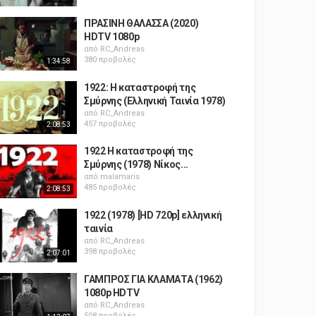
ΠΡΑΣΙΝΗ ΘΑΛΑΣΣΑ (2020)
HDTV 1080p
από
RC_Andreas
380 προβολές
1:34:58
1922: Η καταστροφή της
Σμύρνης (Ελληνική Ταινία 1978)
από
RC_Andreas
457 προβολές
2:08:53
1922 Η καταστροφή της
Σμύρνης (1978) Νίκος...
από
malamaris
485 προβολές
2:08:53
1922 (1978) [HD 720p] ελληνική
ταινία
από
RC_Andreas
398 προβολές
2:07:01
ΓΑΜΠΡΟΣ ΓΙΑ ΚΛΑΜΑΤΑ (1962)
1080p HDTV
από
RC_Andreas
508 προβολές