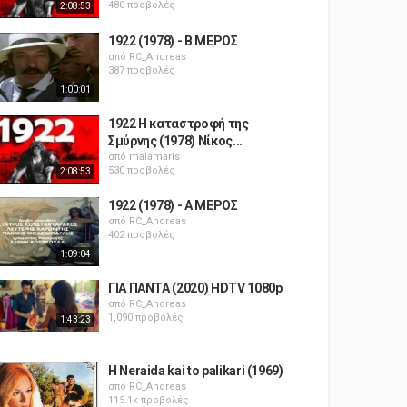
480 προβολές
2:08:53
1922 (1978) - Β ΜΕΡΟΣ
από
RC_Andreas
387 προβολές
1:00:01
1922 Η καταστροφή της
Σμύρνης (1978) Νίκος...
από
malamaris
530 προβολές
2:08:53
1922 (1978) - Α ΜΕΡΟΣ
από
RC_Andreas
402 προβολές
1:09:04
ΓΙΑ ΠΑΝΤΑ (2020) HDTV 1080p
από
RC_Andreas
1,090 προβολές
1:43:23
H Neraida kai to palikari (1969)
από
RC_Andreas
115.1k προβολές