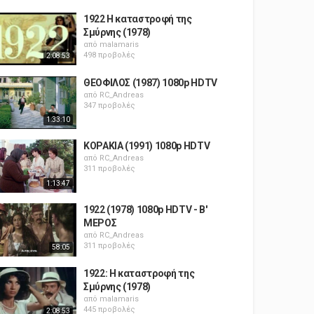
1922 Η καταστροφή της
Σμύρνης (1978)
από
malamaris
498 προβολές
2:08:53
ΘΕΟΦΙΛΟΣ (1987) 1080p HDTV
από
RC_Andreas
347 προβολές
1:33:10
ΚΟΡΑΚΙΑ (1991) 1080p HDTV
από
RC_Andreas
311 προβολές
1:13:47
1922 (1978) 1080p HDTV - Β'
ΜΕΡΟΣ
από
RC_Andreas
311 προβολές
58:05
1922: Η καταστροφή της
Σμύρνης (1978)
από
malamaris
445 προβολές
2:08:53