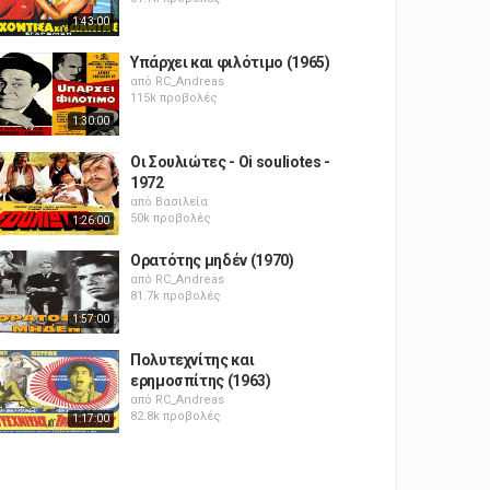
1:43:00
Υπάρχει και φιλότιμο (1965)
από
RC_Andreas
115k προβολές
1:30:00
Οι Σουλιώτες - Oi souliotes -
1972
από
Βασιλεία
50k προβολές
1:26:00
Ορατότης μηδέν (1970)
από
RC_Andreas
81.7k προβολές
1:57:00
Πολυτεχνίτης και
ερημοσπίτης (1963)
από
RC_Andreas
82.8k προβολές
1:17:00