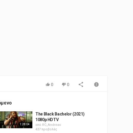
0
0
όμενο
The Black Bachelor (2021)
1080p HDTV
1:28:04
από
RC_Andreas
437 προβολές