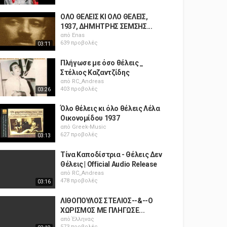
ΟΛΟ ΘΕΛΕΙΣ ΚΙ ΟΛΟ ΘΕΛΕΙΣ,
1937, ΔΗΜΗΤΡΗΣ ΣΕΜΣΗΣ...
από
Enas
639 προβολές
03:11
Πλήγωσε με όσο θέλεις _
Στέλιος Καζαντζίδης
από
RC_Andreas
403 προβολές
03:26
Όλο θέλεις κι όλο θέλεις Λέλα
Οικονομίδου 1937
από
Greek-Music
627 προβολές
03:13
Τίνα Καποδίστρια - Θέλεις Δεν
Θέλεις | Official Audio Release
από
RC_Andreas
478 προβολές
03:16
ΛΙΘΟΠΟΥΛΟΣ ΣΤΕΛΙΟΣ--&--Ο
ΧΩΡΙΣΜΟΣ ΜΕ ΠΛΗΓΩΣΕ...
από
Έλληνας
573 προβολές