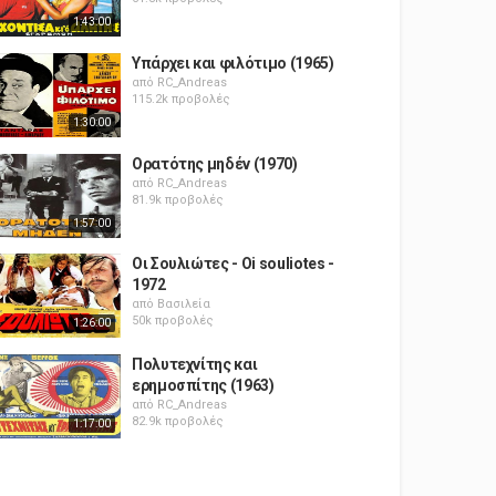
1:43:00
Υπάρχει και φιλότιμο (1965)
από
RC_Andreas
115.2k προβολές
1:30:00
Ορατότης μηδέν (1970)
από
RC_Andreas
81.9k προβολές
1:57:00
Οι Σουλιώτες - Oi souliotes -
1972
από
Βασιλεία
50k προβολές
1:26:00
Πολυτεχνίτης και
ερημοσπίτης (1963)
από
RC_Andreas
82.9k προβολές
1:17:00