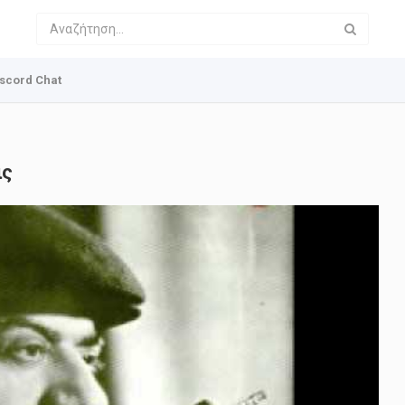
scord Chat
ις