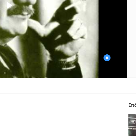
Play
Video
×
Επ