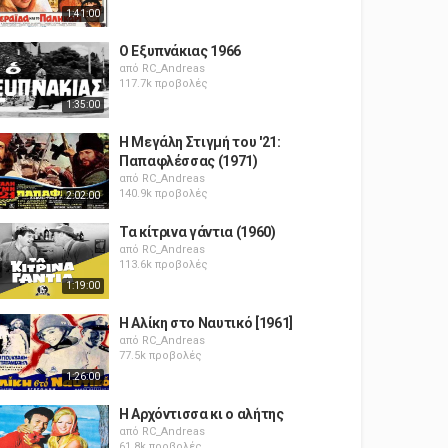
1:41:00
Ο Εξυπνάκιας 1966
από
RC_Andreas
117.7k προβολές
1:35:00
Η Μεγάλη Στιγμή του '21:
Παπαφλέσσας (1971)
από
RC_Andreas
140.9k προβολές
2:02:00
Τα κίτρινα γάντια (1960)
από
RC_Andreas
113.6k προβολές
1:19:00
Η Αλίκη στο Ναυτικό [1961]
από
RC_Andreas
77.5k προβολές
1:26:00
Η Αρχόντισσα κι ο αλήτης
από
RC_Andreas
61.8k προβολές