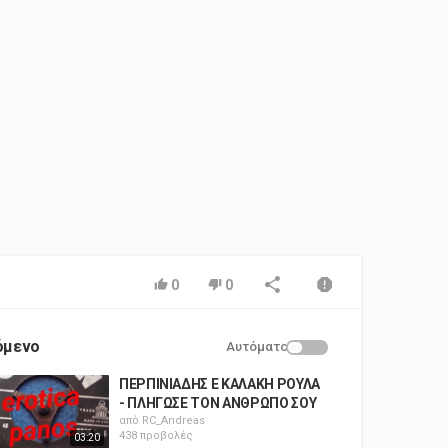
0
0
όμενο
Αυτόματο
ΠΕΡΠΙΝΙΑΔΗΣ Ε ΚΑΛΑΚΗ ΡΟΥΛΑ
- ΠΛΗΓΩΣΕ ΤΟΝ ΑΝΘΡΩΠΟ ΣΟΥ
από
RC_Andreas
438 προβολές
03:20