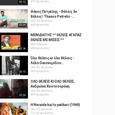
477 προβολές
03:12
Θάνος Πετρέλης - Θέλεις δε
θέλεις | Thanos Petrelis -...
από
RC_Andreas
600 προβολές
02:59
ΜΕΝΙΔΙΑΤΗΣ ** ΘΕΛΕΙΣ ΑΓΑΠΑΣ
ΘΕΛΕΙΣ ΜΕ ΜΙΣΕΙΣ **
από
Έλληνας
640 προβολές
03:18
Όλο θέλεις κι όλο θέλεις -
Λέλα Οικονομίδου...
από
RC_Andreas
343 προβολές
03:15
ΟΛΟ ΘΕΛΕΙΣ ΚΙ ΟΛΟ ΘΕΛΕΙΣ,
Ανδριάνα Κουτσουράκη
από
RC_Andreas
499 προβολές
02:26
H Neraida kai to palikari (1969)
από
RC_Andreas
115.2k προβολές