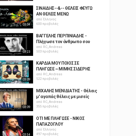
ΣΙΝΑΙΔΗΣ--&-- ΘΕΛΕΙΣ ΦΕΥΓΩ
ΑΝ ΘΕΛΕΙΣ ΜΕΝΩ
από
Έλληνας
600 προβολές
03:04
ΒΑΓΓΕΛΗΣ ΠΕΡΠΙΝΙΑΔΗΣ -
Πλήγωσε τον άνθρωπο σου
από
RC_Andreas
503 προβολές
03:23
ΚΑΡΔΙΑ ΜΟΥ ΠΟΙΟΣ ΣΕ
ΠΛΗΓΩΣΕ ~ ΜΙΜΗΣ ΣΙΔΕΡΗΣ
από
RC_Andreas
522 προβολές
03:09
ΜΙΧΑΛΗΣ ΜΕΝΙΔΙΑΤΗΣ - Θέλεις
μ' αγαπάς θέλεις με μισείς
από
RC_Andreas
355 προβολές
03:09
ΟΤΙ ΜΕ ΠΛΗΓΩΣΕ - ΝΙΚΟΣ
ΠΑΠΑΖΟΓΛΟΥ
από
Έλληνας
497 προβολές
03:54