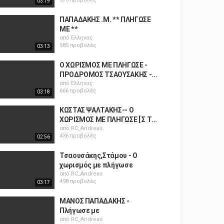
03:19
ΠΑΠΑΔΑΚΗΣ .Μ. ** ΠΛΗΓΩΣΕ
ΜΕ **
από
Έλληνας
585 προβολές
03:13
Ο ΧΩΡΙΣΜΟΣ ΜΕ ΠΛΗΓΩΣΕ -
ΠΡΟΔΡΟΜΟΣ ΤΣΑΟΥΣΑΚΗΣ -...
από
Έλληνας
666 προβολές
03:18
ΚΩΣΤΑΣ ΨΑΛΤΑΚΗΣ-- Ο
ΧΩΡΙΣΜΟΣ ΜΕ ΠΛΗΓΩΣΕ [ Σ Τ...
από
RC_Andreas
436 προβολές
02:56
Τσαουσάκης,Στάμου - Ο
χωρισμός με πλήγωσε
από
RC_Andreas
498 προβολές
03:17
ΜΑΝΟΣ ΠΑΠΑΔΑΚΗΣ -
Πλήγωσε με
από
RC_Andreas