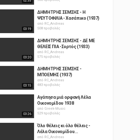
02:35
ΔΗΜΗΤΡΗΣ ΣΕΜΣΗΣ - Η
ΨΕΥΤΟΦΙΛΙΑ - Χασάπικο (1937)
από
RC_Andreas
508 προβολές
03:19
ΔΗΜΗΤΡΗΣ ΣΕΜΣΗΣ - ΔΕ ΜΕ
ΘΕΛΕΙΣ ΠΙΑ -Συρτός (1933)
από
RC_Andreas
575 προβολές
03:20
ΔΗΜΗΤΡΗΣ ΣΕΜΣΗΣ -
ΜΠΟΕΜΗΣ (1937)
από
RC_Andreas
483 προβολές
03:15
Αγάπησα μιά ορφανή Λέλα
Οικονομίδου 1938
από
Greek-Music
529 προβολές
03:26
Όλο θέλεις κι όλο θέλεις -
Λέλα Οικονομίδου...
από
RC_Andreas