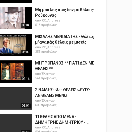
Μη μου λες πως δεν με θέλεις-
Ρούκουνας
από
RC_Andreas
518 προβολές
03:04
ΜΙΧΑΛΗΣ ΜΕΝΙΔΙΑΤΗΣ - Θέλεις
μ' αγαπάς θέλεις με μισείς
από
RC_Andreas
355 προβολές
03:09
ΜΗΤΡΟΠΑΝΟΣ ** ΓΙΑΤΙ ΔΕΝ ΜΕ
ΘΕΛΕΙΣ **
από
Έλληνας
541 προβολές
02:16
ΣΙΝΑΙΔΗΣ--&-- ΘΕΛΕΙΣ ΦΕΥΓΩ
ΑΝ ΘΕΛΕΙΣ ΜΕΝΩ
από
Έλληνας
600 προβολές
03:04
ΤΙ ΘΕΛΕΙΣ ΑΠΟ ΜΕΝΑ -
ΔΗΜΗΤΡΗΣ ΔΗΜΗΤΡΙΟΥ -...
από
RC_Andreas
508 προβολές