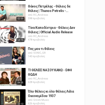
Θάνος Πετρέλης - Θέλεις δε
θέλεις | Thanos Petrelis -...
από
RC_Andreas
598 προβολές
02:59
Τίνα Καποδίστρια - Θέλεις Δεν
Θέλεις | Official Audio Release
από
RC_Andreas
478 προβολές
03:16
Πες μου τι θέλεις
από
SONIC_GR
140 προβολές
03:34
ΤΙ ΘΕΛΕΙΣ ΝΑ ΣΟΥ ΚΑΝΩ - ΕΦΗ
ΘΩΔΗ
από
RC_Andreas
628 προβολές
04:05
Όλο θέλεις κι όλο θέλεις Λέλα
Οικονομίδου 1937
από
Greek-Music
626 προβολές
03:13