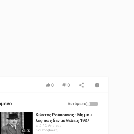
0
0
όμενο
Αυτόματο
Κώστας Ρούκουνας - Μη μου
λες πως δεν με θέλεις 1937
από
RC_Andreas
572 προβολές
03:05