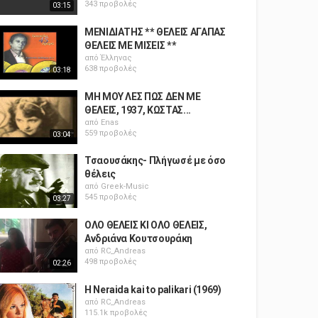
343 προβολές
03:15
ΜΕΝΙΔΙΑΤΗΣ ** ΘΕΛΕΙΣ ΑΓΑΠΑΣ
ΘΕΛΕΙΣ ΜΕ ΜΙΣΕΙΣ **
από
Έλληνας
638 προβολές
03:18
ΜΗ ΜΟΥ ΛΕΣ ΠΩΣ ΔΕΝ ΜΕ
ΘΕΛΕΙΣ, 1937, ΚΩΣΤΑΣ...
από
Enas
559 προβολές
03:04
Τσαουσάκης- Πλήγωσέ με όσο
θέλεις
από
Greek-Music
545 προβολές
03:27
ΟΛΟ ΘΕΛΕΙΣ ΚΙ ΟΛΟ ΘΕΛΕΙΣ,
Ανδριάνα Κουτσουράκη
από
RC_Andreas
498 προβολές
02:26
H Neraida kai to palikari (1969)
από
RC_Andreas
115.1k προβολές