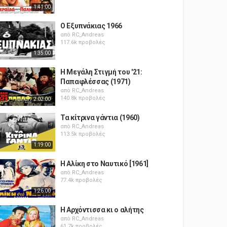
1:41:00
Ο Εξυπνάκιας 1966
από
RC_Andreas
117.6k προβολές
1:35:00
Η Μεγάλη Στιγμή του '21:
Παπαφλέσσας (1971)
από
RC_Andreas
140.8k προβολές
2:02:00
Τα κίτρινα γάντια (1960)
από
RC_Andreas
113.5k προβολές
1:19:00
Η Αλίκη στο Ναυτικό [1961]
από
RC_Andreas
77.4k προβολές
1:26:00
Η Αρχόντισσα κι ο αλήτης
από
RC_Andreas
61.7k προβολές