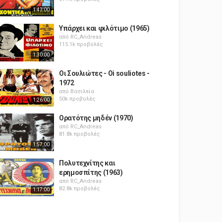
1:43:00
Υπάρχει και φιλότιμο (1965)
από
RC_Andreas
115.1k προβολές
1:30:00
Οι Σουλιώτες - Oi souliotes -
1972
από
Βασιλεία
50k προβολές
1:26:00
Ορατότης μηδέν (1970)
από
RC_Andreas
81.8k προβολές
1:57:00
Πολυτεχνίτης και
ερημοσπίτης (1963)
από
RC_Andreas
82.8k προβολές
1:17:00