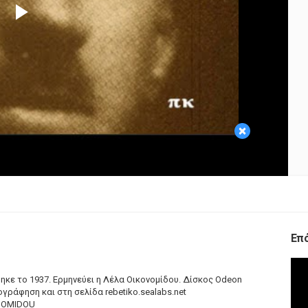
Play
Video
×
Επ
κε το 1937. Ερμηνεύει η Λέλα Οικονομίδου. Δίσκος Odeon
χογράφηση και στη σελίδα
rebetiko.sealabs.net
ONOMIDOU