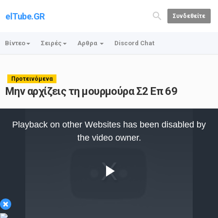
elTube.GR
Συνδεθείτε
Βίντεο
Σειρές
Αρθρα
Discord Chat
Προτεινόμενα
Μην αρχίζεις τη μουρμούρα Σ2 Επ 69
This
is
Playback on other Websites has been disabled by
a
modal
the video owner.
window.
Play
×