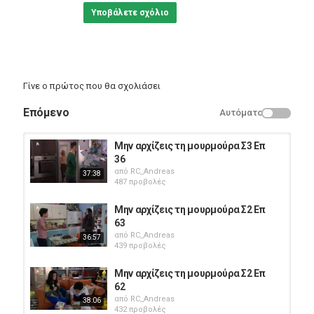
Υποβάλετε σχόλιο
Γίνε ο πρώτος που θα σχολιάσει
Επόμενο
Αυτόματο
Μην αρχίζεις τη μουρμούρα Σ3 Επ
36
από
RC_Andreas
37:38
487 προβολές
Μην αρχίζεις τη μουρμούρα Σ2 Επ
63
από
RC_Andreas
36:57
439 προβολές
Μην αρχίζεις τη μουρμούρα Σ2 Επ
62
από
RC_Andreas
38:06
432 προβολές