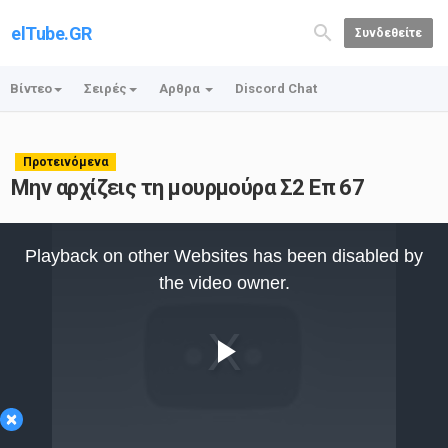
elTube.GR
Συνδεθείτε
Βίντεο
Σειρές
Αρθρα
Discord Chat
Προτεινόμενα
Μην αρχίζεις τη μουρμούρα Σ2 Επ 67
This
is
Playback on other Websites has been disabled by
a
modal
the video owner.
window.
Play
×