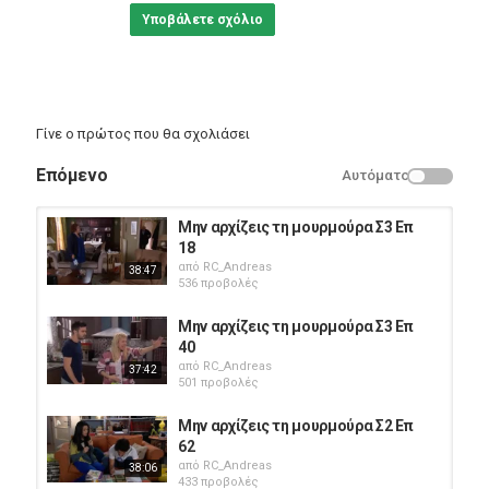
Υποβάλετε σχόλιο
Γίνε ο πρώτος που θα σχολιάσει
Επόμενο
Αυτόματο
Μην αρχίζεις τη μουρμούρα Σ3 Επ
18
από
RC_Andreas
38:47
536 προβολές
Μην αρχίζεις τη μουρμούρα Σ3 Επ
40
από
RC_Andreas
37:42
501 προβολές
Μην αρχίζεις τη μουρμούρα Σ2 Επ
62
από
RC_Andreas
38:06
433 προβολές