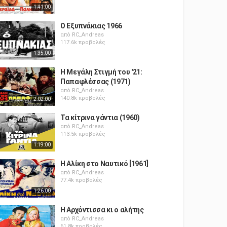
1:41:00
Ο Εξυπνάκιας 1966
από
RC_Andreas
117.6k προβολές
1:35:00
Η Μεγάλη Στιγμή του '21:
Παπαφλέσσας (1971)
από
RC_Andreas
140.8k προβολές
2:02:00
Τα κίτρινα γάντια (1960)
από
RC_Andreas
113.5k προβολές
1:19:00
Η Αλίκη στο Ναυτικό [1961]
από
RC_Andreas
77.4k προβολές
1:26:00
Η Αρχόντισσα κι ο αλήτης
από
RC_Andreas
61.8k προβολές