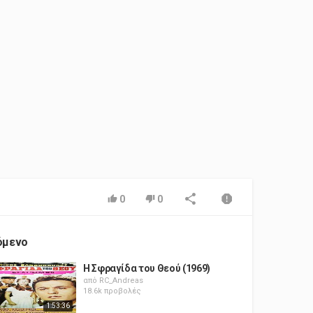
0
0
όμενο
Η Σφραγίδα του Θεού (1969)
από
RC_Andreas
18.6k προβολές
1:53:36