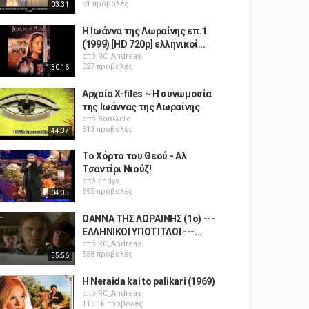
81 προβολές
03:31
Η Ιωάννα της Λωραίνης επ.1
(1999) [HD 720p] ελληνικοί...
από
RC_Andreas
327 προβολές
1:30:16
Αρχαία X-files ~ Η συνωμοσία
της Ιωάννας της Λωραίνης
από
Βασιλεία
513 προβολές
44:37
Το Χόρτο του Θεού - Αλ
Τσαντίρι Νιούζ!
από
andys
595 προβολές
04:35
ΩΑΝΝΑ ΤΗΣ ΛΩΡΑΙΝΗΣ (1ο) ---
ΕΛΛΗΝΙΚΟΙ ΥΠΟΤΙΤΛΟΙ ---...
από
RC_Andreas
558 προβολές
55:56
H Neraida kai to palikari (1969)
από
RC_Andreas
115.1k προβολές