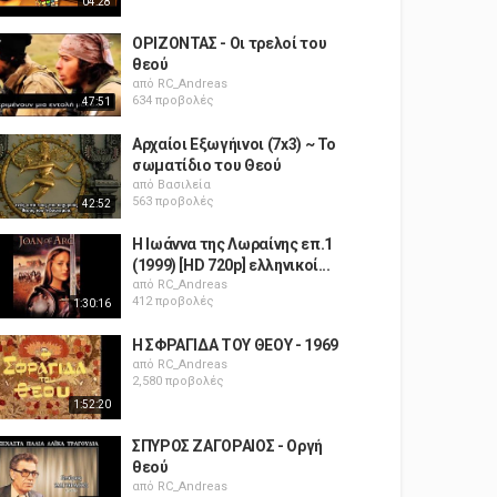
04:28
ΟΡΙΖΟΝΤΑΣ - Οι τρελοί του
θεού
από
RC_Andreas
634 προβολές
47:51
Αρχαίοι Εξωγήινοι (7x3) ~ Το
σωματίδιο του Θεού
από
Βασιλεία
563 προβολές
42:52
Η Ιωάννα της Λωραίνης επ.1
(1999) [HD 720p] ελληνικοί...
από
RC_Andreas
412 προβολές
1:30:16
Η ΣΦΡΑΓΙΔΑ ΤΟΥ ΘΕΟΥ - 1969
από
RC_Andreas
2,580 προβολές
1:52:20
ΣΠΥΡΟΣ ΖΑΓΟΡΑΙΟΣ - Οργή
θεού
από
RC_Andreas