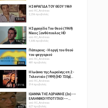
Η ΣΦΡΑΓΙΔΑ ΤΟΥ ΘΕΟΥ 1969
από
RC_Andreas
2,256 προβολές
1:53:36
Η Σφραγίδα Του Θεού (1969)
Νίκος Ξανθόπουλος HD
από
RC_Andreas
1,646 προβολές
1:52:16
Πάπυρους - Η οργή του Θεού
του φεγγαριού
από
RC_Andreas
481 προβολές
24:46
Η Ιωάννα της Λωραίνης επ.2 -
Τελευταίο (1999) [HD 720p]...
από
RC_Andreas
314 προβολές
1:31:16
ΙΩΑΝΝΑ ΤΗΣ ΛΩΡΑΙΝΗΣ (2ο) ---
ΕΛΛΗΝΙΚΟΙ ΥΠΟΤΙΤΛΟΙ ---...
από
RC_Andreas
627 προβολές
49:47