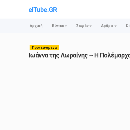
elTube.GR
Αρχική
Βίντεο
Σειρές
Αρθρα
Di
Προτεινόμενα
Ιωάννα της Λωραίνης ~ Η Πολέμαρχ