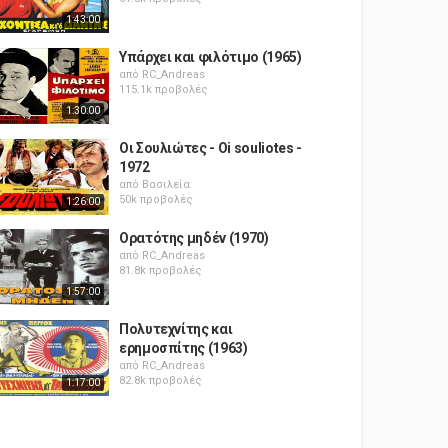
1:43:00
Υπάρχει και φιλότιμο (1965)
από
RC_Andreas
115.1k προβολές
1:30:00
Οι Σουλιώτες - Oi souliotes -
1972
από
Βασιλεία
50k προβολές
1:26:00
Ορατότης μηδέν (1970)
από
RC_Andreas
81.8k προβολές
1:57:00
Πολυτεχνίτης και
ερημοσπίτης (1963)
από
RC_Andreas
82.8k προβολές
1:17:00