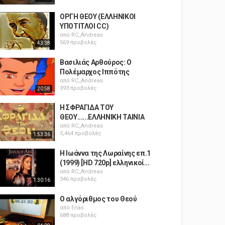
ΟΡΓΗ ΘΕΟΥ (ΕΛΛΗΝΙΚΟΙ
ΥΠΟΤΙΤΛΟΙ CC)
από
RC_Andreas
569 προβολές
43:38
Βασιλιάς Αρθούρος: Ο
Πολέμαρχος Ιππότης
από
RC_Andreas
393 προβολές
20:58
Η ΣΦΡΑΓΙΔΑ ΤΟΥ
ΘΕΟΥ......ΕΛΛΗΝΙΚΗ ΤΑΙΝΙΑ
από
RC_Andreas
5,464 προβολές
1:53:36
Η Ιωάννα της Λωραίνης επ.1
(1999) [HD 720p] ελληνικοί...
από
RC_Andreas
346 προβολές
1:30:16
Ο αλγόριθμος του Θεού
από
Enas
688 προβολές