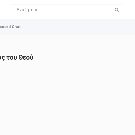
scord Chat
ος του Θεού