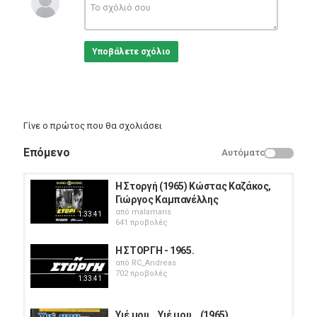
Κατηγορίες
Greek Films
Υποβάλετε σχόλιο
Γίνε ο πρώτος που θα σχολιάσει
Επόμενο
Αυτόματο
Η Στοργή (1965) Κώστας Καζάκος,
Γιώργος Καμπανέλλης
από
malamaris
1:33:41
641 προβολές
Η ΣΤΟΡΓΗ - 1965.
από
RC_Andreas
702 προβολές
1:33:41
Υιέ μου… Υιέ μου… (1965)