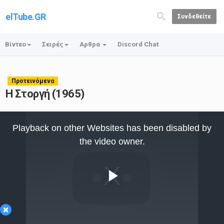
elTube.GR
Συνδεθείτε
Βίντεο
Σειρές
Αρθρα
Discord Chat
Προτεινόμενα
Η Στοργή (1965)
This
is
Playback on other Websites has been disabled by
a
modal
the video owner.
window.
Play
×