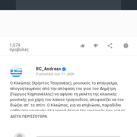
Video
1,074
προβολές
RC_Andreas
Published
Jun 17, 2020
Ο Κλεώπας (Χρήστος Τσαγανέας), μουσικός το επάγγελμα,
απογοητευμένος από την απόφαση του γιου του Δημήτρη
(Γιώργος Καμπανέλλης) να αφήσει τη μελέτη της κλασικής
μουσικής για χάρη του λαϊκού τραγουδιού, αποφασίζει να τον
διώξει απ’ το σπίτι. Ο Κλεώπας, για να επιβιώσει, παραδίδει
μαθήματα μουσικής στα νεαρά άτομα της γειτονιάς του, μία εκ
των οποίων είναι και η Λίζα (Ντίνα Τριάντη), η αγαπημένη του
ΔΕΊΤΕ ΠΕΡΙΣΣΌΤΕΡΑ
γιου του. Η ζωή των ανθρώπων αυτών ξετυλίγεται με πολλές
δυσκολίες και αναποδιές.