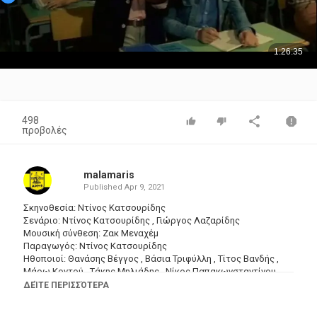
498
προβολές
malamaris
Published
Apr 9, 2021
Σκηνοθεσία: Ντίνος Κατσουρίδης
Σενάριο: Ντίνος Κατσουρίδης , Γιώργος Λαζαρίδης
Μουσική σύνθεση: Ζακ Μεναχέμ
Παραγωγός: Ντίνος Κατσουρίδης
Ηθοποιοί: Θανάσης Βέγγος , Βάσια Τριφύλλη , Τίτος Βανδής ,
Μάρω Κοντού , Τάκης Μηλιάδης , Νίκος Παπακωνσταντίνου ,
Σπεράντζα Βρανά , Βάσος Ανδρονίδης , Κούλης Στολίγκας ,
ΔΕΊΤΕ ΠΕΡΙΣΣΌΤΕΡΑ
Νίτσα Τσαγανέα , Ευαγγελία Σαμιωτάκη , Μανώλης Δεστούνης ,
Λουίζα Μπατίστα , Ντίνος Δουλγεράκης , Ανέστης Βλάχος ,