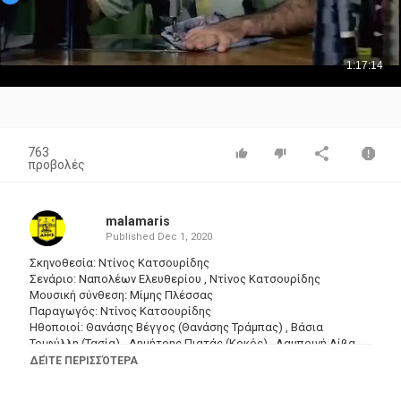
763
προβολές
malamaris
Published
Dec 1, 2020
Σκηνοθεσία: Ντίνος Κατσουρίδης
Σενάριο: Ναπολέων Ελευθερίου , Ντίνος Κατσουρίδης
Μουσική σύνθεση: Μίμης Πλέσσας
Παραγωγός: Ντίνος Κατσουρίδης
Ηθοποιοί: Θανάσης Βέγγος (Θανάσης Τράμπας) , Βάσια
Τριφύλλη (Τασία) , Δημήτρης Πιατάς (Κοκός) , Λαμπρινή Λίβα
(Άννα) , Βασίλης Καϊλας (Βαγγέλης) , Κούλης Στολίγκας
ΔΕΊΤΕ ΠΕΡΙΣΣΌΤΕΡΑ
(καπεταν Νικόλας) , Μιχάλης Γιαννάτος (Ταμτίκος, γύφτος) ,
Αλέκος Ζαρταλούδης (σκηνοθέτης ταινίας \"Η Ελλάδα ποτέ