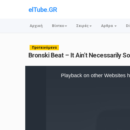
elTube.GR
Αρχική
Βίντεο
Σειρές
Αρθρα
Di
Προτεινόμενα
Bronski Beat – It Ain’t Necessarily S
This
is
Playback on other Websites h
a
modal
window.