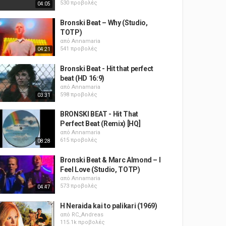
530 προβολές
04:05
Bronski Beat – Why (Studio,
TOTP)
από
Annamaria
541 προβολές
04:21
Bronski Beat - Hit that perfect
beat (HD 16:9)
από
Annamaria
598 προβολές
03:31
BRONSKI BEAT - Hit That
Perfect Beat (Remix) [HQ]
από
Annamaria
615 προβολές
08:28
Bronski Beat & Marc Almond – I
Feel Love (Studio, TOTP)
από
Annamaria
573 προβολές
04:47
H Neraida kai to palikari (1969)
από
RC_Andreas
115.1k προβολές