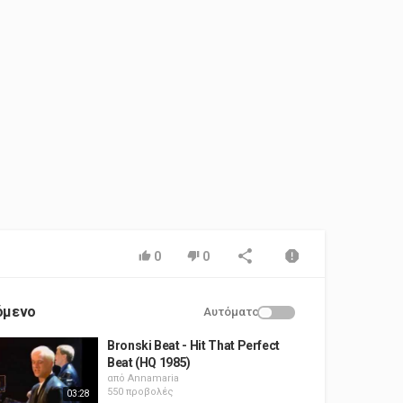
0
0
όμενο
Αυτόματο
Bronski Beat - Hit That Perfect
Beat (HQ 1985)
από
Annamaria
550 προβολές
03:28