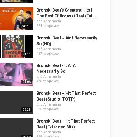
Bronski Beat's Greatest Hits |
The Best Of Bronski Beat (Full...
από
Annamaria
624 προβολές
1:48:53
Bronski Beat ~ Ain't Necessarily
So (HQ)
από
Annamaria
487 προβολές
04:44
Bronski Beat - It Ain't
Necessarily So
από
Annamaria
476 προβολές
04:06
Bronski Beat – Hit That Perfect
Beat (Studio, TOTP)
από
Annamaria
585 προβολές
03:29
Bronski Beat - Hit That Perfect
Beat (Extended Mix)
από
Annamaria
565 προβολές