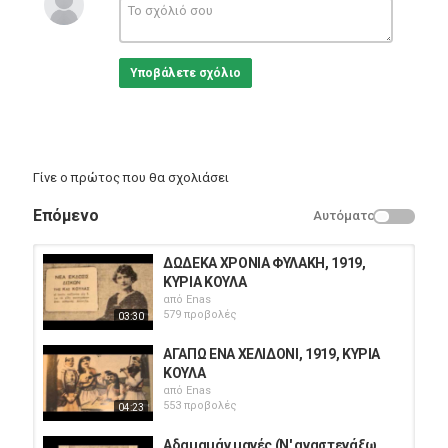
καρδιά και κινδυνεύει, ωωχ, ααμάν
ωωωχ, ααμάν ααμάαν
σώμα και κινδυνεύει
Υποβάλετε σχόλιο
και κάθε αναστεναγμός, ωωχ, ααχ
πύρινες φλόγες βγάζει, ααχ, ααμάαν
ααχ, ωωχ, αμάαν αμάν
-Γεια σου Κούλα!
Γίνε ο πρώτος που θα σχολιάσει
Κατηγορίες
Greek Music
Επόμενο
Αυτόματο
ΔΩΔΕΚΑ ΧΡΟΝΙΑ ΦΥΛΑΚΗ, 1919,
ΚΥΡΙΑ ΚΟΥΛΑ
από
Enas
579 προβολές
03:30
ΑΓΑΠΩ ΕΝΑ ΧΕΛΙΔΟΝΙ, 1919, ΚΥΡΙΑ
ΚΟΥΛΑ
από
Enas
553 προβολές
04:23
Αδαμαμάν μανές (Ν' αναστενάξω