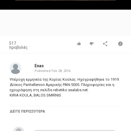
Video
517
προβολές
Enas
Published
Feb 28, 2016
Υπέροχη ερμηνεία της Κυρίας Κούλας. Ηχογραφήθηκε το 1919.
Δίσκος Panhellenion Αμερικής PAN-5005. Πληροφορίες και η
ηχογράφηση στη σελίδα
rebetiko.sealabs.net
.
KIRIA KOULA, BALOS SMIRNIS
Αααχ
ΔΕΊΤΕ ΠΕΡΙΣΣΌΤΕΡΑ
σώμα είναι τούτο και πονεί, ωωχ ααχ
-Ώωπα!