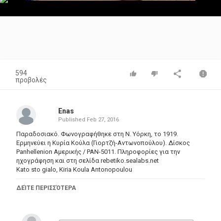
Video
594
προβολές
Enas
Published
Feb 27, 2016
Παραδοσιακό. Φωνογραφήθηκε στη Ν. Υόρκη, το 1919.
Ερμηνεύει η Κυρία Κούλα (Γιορτζή-Αντωνοπούλου). Δίσκος
Panhellenion Αμερικής / PAN-5011. Πληροφορίες για την
ηχογράφηση και στη σελίδα
rebetiko.sealabs.net
Kato sto gialo, Kiria Koula Antonopoulou
Κάτω στο γιαλό
ΔΕΊΤΕ ΠΕΡΙΣΣΌΤΕΡΑ
κάτω στο περιγιάλι
κάτω στο γιαλό