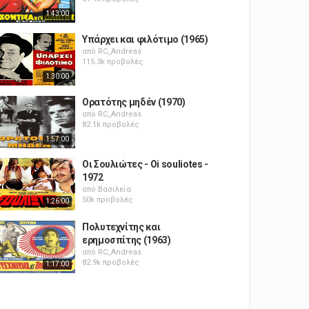
1:43:00
Υπάρχει και φιλότιμο (1965)
από
RC_Andreas
115.3k προβολές
1:30:00
Ορατότης μηδέν (1970)
από
RC_Andreas
82.1k προβολές
1:57:00
Οι Σουλιώτες - Oi souliotes -
1972
από
Βασιλεία
50k προβολές
1:26:00
Πολυτεχνίτης και
ερημοσπίτης (1963)
από
RC_Andreas
82.9k προβολές
1:17:00