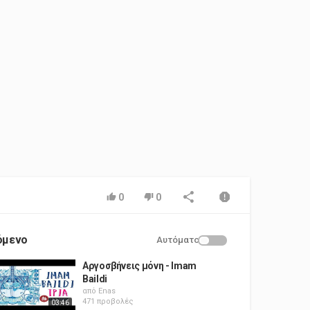
0
0
όμενο
Αυτόματο
Αργοσβήνεις μόνη - Imam
Baildi
από
Enas
471 προβολές
03:46