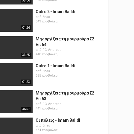
38:06
Outro 2 - Imam Baildi
από
Enas
549 προβολές
01:26
Μην αρχίζεις τη μουρμούρα Σ2
Επ 64
από
RC_Andreas
440 προβολές
33:25
Outro 1 - Imam Baildi
από
Enas
525 προβολές
01:23
Μην αρχίζεις τη μουρμούρα Σ2
Επ 63
από
RC_Andreas
441 προβολές
36:57
Οι πόλεις - Imam Baildi
από
Enas
484 προβολές