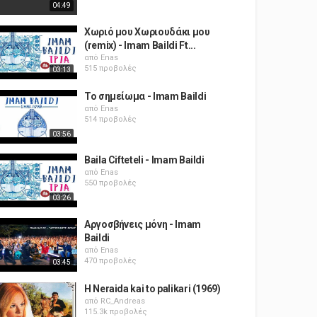
04:49
Χωριό μου Χωριουδάκι μου
(remix) - Imam Baildi Ft...
από
Enas
515 προβολές
03:13
Το σημείωμα - Imam Baildi
από
Enas
514 προβολές
03:56
Baila Cifteteli - Imam Baildi
από
Enas
550 προβολές
03:26
Αργοσβήνεις μόνη - Imam
Baildi
από
Enas
470 προβολές
03:45
H Neraida kai to palikari (1969)
από
RC_Andreas
115.3k προβολές