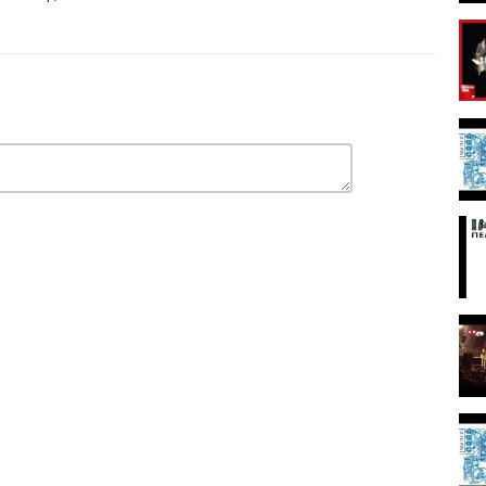
youtu.be/PFjoTj9c6Sw