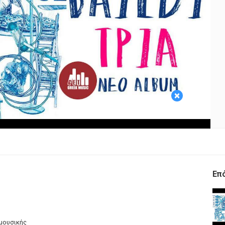
Play
Video
×
Επ
 μουσικής