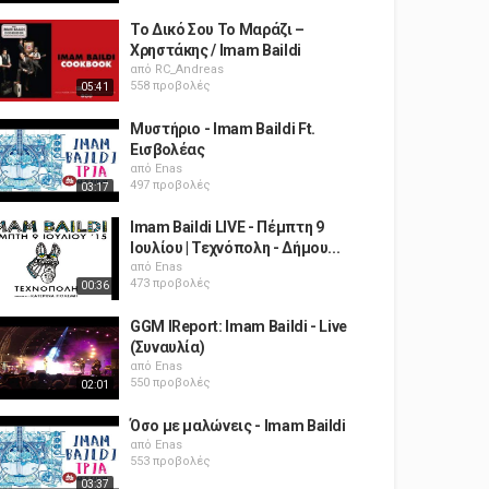
Το Δικό Σου Το Μαράζι –
Χρηστάκης / Imam Baildi
από
RC_Andreas
558 προβολές
05:41
Μυστήριο - Imam Baildi Ft.
Εισβολέας
από
Enas
497 προβολές
03:17
Imam Baildi LIVE - Πέμπτη 9
Ιουλίου | Τεχνόπολη - Δήμου...
από
Enas
473 προβολές
00:36
GGM IReport: Imam Baildi - Live
(Συναυλία)
από
Enas
550 προβολές
02:01
Όσο με μαλώνεις - Imam Baildi
από
Enas
553 προβολές
03:37