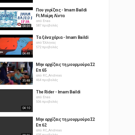
Που γυρίζεις - Imam Baildi
Ft.Μαίρη Λίντα
από
Enas
587 προβολές
04:01
Τα ξένα χέρια - Imam Baildi
από
Έλληνας
572 προβολές
04:48
Μην αρχίζεις τη μουρμούρα Σ2
Επ 65
από
RC_Andreas
464 προβολές
35:48
The Rider - Imam Baildi
από
Enas
506 προβολές
04:10
Μην αρχίζεις τη μουρμούρα Σ2
Επ 62
από
RC_Andreas
435 προβολές