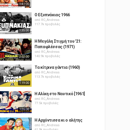
1:41:00
Ο Εξυπνάκιας 1966
από
RC_Andreas
117.7k προβολές
1:35:00
Η Μεγάλη Στιγμή του '21:
Παπαφλέσσας (1971)
από
RC_Andreas
140.9k προβολές
2:02:00
Τα κίτρινα γάντια (1960)
από
RC_Andreas
113.7k προβολές
1:19:00
Η Αλίκη στο Ναυτικό [1961]
από
RC_Andreas
77.5k προβολές
1:26:00
Η Αρχόντισσα κι ο αλήτης
από
RC_Andreas
61.9k προβολές