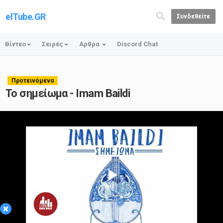
elTube.GR
Συνδεθείτε
Βίντεο
Σειρές
Αρθρα
Discord Chat
Προτεινόμενα
Το σημείωμα - Imam Baildi
Play
×