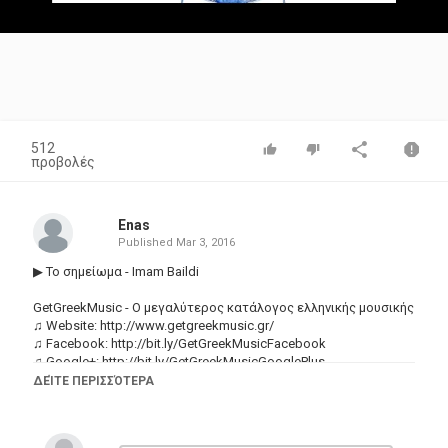
Video
512
προβολές
Enas
Published
Mar 3, 2016
▶ Το σημείωμα - Imam Baildi
GetGreekMusic - Ο μεγαλύτερος κατάλογος ελληνικής μουσικής
♫ Website:
http://www.getgreekmusic.gr/
♫ Facebook:
http://bit.ly/GetGreekMusicFacebook
♫ Google+:
http://bit.ly/GetGreekMusicGooglePlus
♫ Twitter:
http://bit.ly/GetGreekMusicTwitter
ΔΕΊΤΕ ΠΕΡΙΣΣΌΤΕΡΑ
♫ Pinterest:
http://bit.ly/GetGreekMusicPinterest
♫ Tumblr:
http://bit.ly/GetGreekMusicTumblr