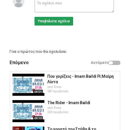
▶ iTunes:
http://bit.ly/To_Simeioma
▶ Share on Facebook:
https://www.facebook.com/sharer/sharer.php?
u=http://youtu.be/PKvn00Q4dXE
Υποβάλετε σχόλιο
Στίχοι / Μουσική : Imam Baildi
P & C : 2014 Kukin Music Under Exclusive License To Minos -- EMI
SA
Κατηγορίες
Γίνε ο πρώτος που θα σχολιάσει
Greek Music
Επόμενο
Αυτόματο
Που γυρίζεις - Imam Baildi Ft.Μαίρη
Λίντα
από
Enas
587 προβολές
04:01
The Rider - Imam Baildi
από
Enas
505 προβολές
04:10
Το χορατό του Στάθη & το