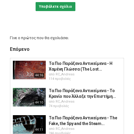
Υποβάλετε σχόλιο
Γίνε ο πρώτος που θα σχολιάσει
Επόμενο
Τα Πιο Παράξενα Αντικείμενα - Η
Χαμένη Γλώσσα (The Lost...
από
RC_Andreas
44:16
114 προβολές
Τα Πιο Παράξενα Αντικείμενα - Το
Κρανίο που Άλλαξε την Επιστήμη...
από
RC_Andreas
44:10
74 προβολές
Τα Πιο Παράξενα Αντικείμενα - The
Fake, the Spy and the Steam...
από
RC_Andreas
44:11
246 προβολές