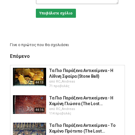
Υποβάλετε σχόλιο
Γίνε ο πρώτος που θα σχολιάσει
Επόμενο
Τα Πιο Παράξενα Αντικείμενα - Η
Λίθινη Σφαίρα (Stone Ball)
από
RC_Andreas
44:13
71 προβολές
Τα Πιο Παράξενα Αντικείμενα - Η
Χαμένη Γλώσσα (The Lost...
από
RC_Andreas
44:16
114 προβολές
Τα Πιο Παράξενα Αντικείμενα - Το
Χαμένο Πρότυπο (The Lost...