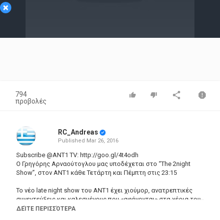
×
Video
794
προβολές
RC_Andreas
Published
Mar 26, 2016
Subscribe
@ANT1
TV:
http://goo.gl/4t4odh
Ο Γρηγόρης Αρναούτογλου μας υποδέχεται στο “Τhe 2night
Show”, στον ΑΝΤ1 κάθε Τετάρτη και Πέμπτη στις 23:15
Το νέο late night show του ΑΝΤ1 έχει χιούμορ, ανατρεπτικές
συνεντεύξεις και καλεσμένους που «αφήνονται» στα χέρια του
παρουσιαστή και ό,τι προκύψει…! Σε ρόλο έκπληξη ο Δημήτρης
ΔΕΊΤΕ ΠΕΡΙΣΣΌΤΕΡΑ
Σταρόβας.