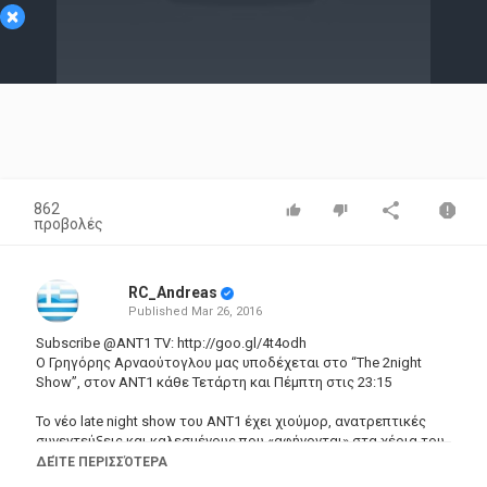
×
Video
862
προβολές
RC_Andreas
Published
Mar 26, 2016
Subscribe
@ANT1
TV:
http://goo.gl/4t4odh
Ο Γρηγόρης Αρναούτογλου μας υποδέχεται στο “Τhe 2night
Show”, στον ΑΝΤ1 κάθε Τετάρτη και Πέμπτη στις 23:15
Το νέο late night show του ΑΝΤ1 έχει χιούμορ, ανατρεπτικές
συνεντεύξεις και καλεσμένους που «αφήνονται» στα χέρια του
παρουσιαστή και ό,τι προκύψει…! Σε ρόλο έκπληξη ο Δημήτρης
ΔΕΊΤΕ ΠΕΡΙΣΣΌΤΕΡΑ
Σταρόβας.