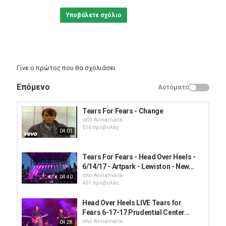
Υποβάλετε σχόλιο
Γίνε ο πρώτος που θα σχολιάσει
Επόμενο
Αυτόματο
Tears For Fears - Change
από
Annamaria
516 προβολές
04:01
Tears For Fears - Head Over Heels -
6/14/17 - Artpark - Lewiston - New...
από
Annamaria
04:40
451 προβολές
Head Over Heels LIVE Tears for
Fears 6-17-17 Prudential Center...
από
Annamaria
04:28