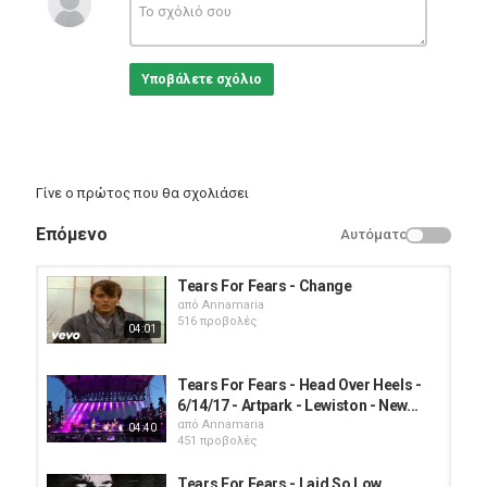
Υποβάλετε σχόλιο
Γίνε ο πρώτος που θα σχολιάσει
Επόμενο
Αυτόματο
Tears For Fears - Change
από
Annamaria
516 προβολές
04:01
Tears For Fears - Head Over Heels -
6/14/17 - Artpark - Lewiston - New...
από
Annamaria
04:40
451 προβολές
Tears For Fears - Laid So Low