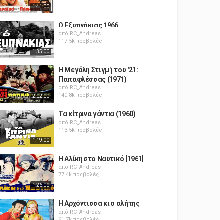
1:41:00
Ο Εξυπνάκιας 1966
από
RC_Andreas
117.5k προβολές
1:35:00
Η Μεγάλη Στιγμή του '21:
Παπαφλέσσας (1971)
από
RC_Andreas
140.8k προβολές
2:02:00
Τα κίτρινα γάντια (1960)
από
RC_Andreas
113.5k προβολές
1:19:00
Η Αλίκη στο Ναυτικό [1961]
από
RC_Andreas
77.4k προβολές
1:26:00
Η Αρχόντισσα κι ο αλήτης
από
RC_Andreas
61.7k προβολές