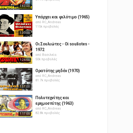
1:43:00
Υπάρχει και φιλότιμο (1965)
από
RC_Andreas
115k προβολές
1:30:00
Οι Σουλιώτες - Oi souliotes -
1972
από
Βασιλεία
50k προβολές
1:26:00
Ορατότης μηδέν (1970)
από
RC_Andreas
81.7k προβολές
1:57:00
Πολυτεχνίτης και
ερημοσπίτης (1963)
από
RC_Andreas
82.8k προβολές
1:17:00