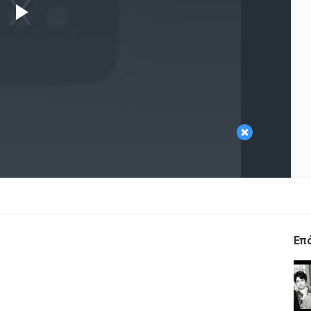
Play
Video
×
Επ