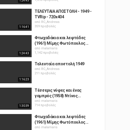
1:24:43
ΤΕΛΕΥΤΑΙΑ ΑΠΟΣΤΟΛΗ - 1949 -
TVRip - 720x404
από
RC_Andreas
359 προβολές
1:16:41
Φτωχαδάκια και λεφτάδες
(1961) Μίμης Φωτόπουλος...
από
malamaris
1,142 προβολές
1:24:43
Τελευταία αποστολή 1949
από
RC_Andreas
211 προβολές
1:16:23
Τέσσερις νύφες και ένας
γαμπρός (1958) Ντίνος...
από
malamaris
714 προβολές
1:30:39
Φτωχαδάκια και λεφτάδες
(1961) Μίμης Φωτόπουλος...
από
malamaris