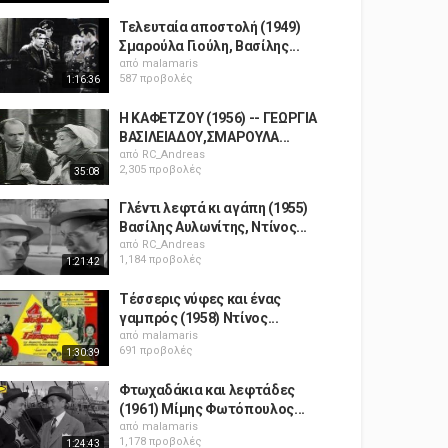
Τελευταία αποστολή (1949)
Σμαρούλα Γιούλη, Βασίλης...
από
malamaris
587 προβολές
1:16:36
Η ΚΑΦΕΤΖΟΥ (1956) -- ΓΕΩΡΓΙΑ
ΒΑΣΙΛΕΙΑΔΟΥ,ΣΜΑΡΟΥΛΑ...
από
RC_Andreas
2,305 προβολές
35:08
Γλέντι λεφτά κι αγάπη (1955)
Βασίλης Αυλωνίτης, Ντίνος...
από
RC_Andreas
1,184 προβολές
1:21:42
Τέσσερις νύφες και ένας
γαμπρός (1958) Ντίνος...
από
malamaris
691 προβολές
1:30:39
Φτωχαδάκια και λεφτάδες
(1961) Μίμης Φωτόπουλος...
από
malamaris
1,178 προβολές
1:24:43