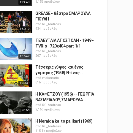
1,156 προβολές
1:24:43
GREASE - θέατρο ΣΜΑΡΟΥΛΑ
ΓΙΟΥΛΗ
από
RC_Andreas
434 προβολές
1:50:12
ΤΕΛΕΥΤΑΙΑ ΑΠΟΣΤΟΛΗ - 1949 -
TVRip - 720x404 part 1/1
από
RC_Andreas
267 προβολές
1:16:42
Τέσσερις νύφες και ένας
γαμπρός (1958) Ντίνος...
από
malamaris
616 προβολές
1:30:39
Η ΚΑΦΕΤΖΟΥ (1956) -- ΓΕΩΡΓΙΑ
ΒΑΣΙΛΕΙΑΔΟΥ,ΣΜΑΡΟΥΛΑ...
από
RC_Andreas
2,165 προβολές
33:58
H Neraida kai to palikari (1969)
από
RC_Andreas
115.1k προβολές