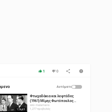
1
0
όμενο
Αυτόματο
Φτωχαδάκια και λεφτάδες
(1961) Μίμης Φωτόπουλος...
από
malamaris
1,277 προβολές
1:24:43