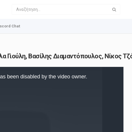
scord Chat
α Γιούλη, Βασίλης Διαμαντόπουλος, Νίκος Τζ
as been disabled by the video owner.