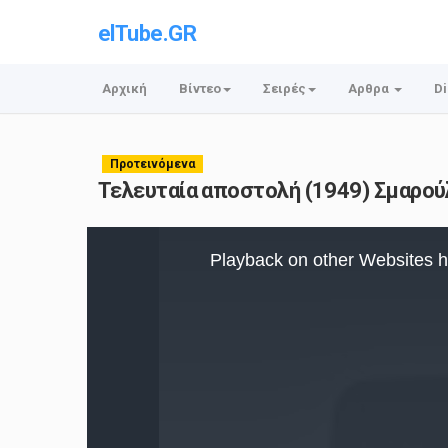
elTube.GR
Αρχική
Βίντεο
Σειρές
Αρθρα
Di
Προτεινόμενα
Τελευταία αποστολή (1949) Σμαρούλ
This
is
Playback on other Websites h
a
modal
window.