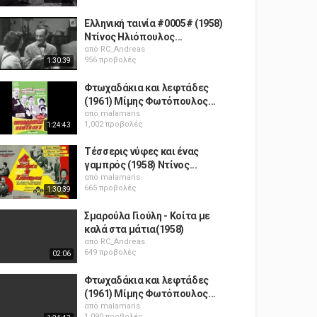
Ελληνική ταινία #0005# (1958)
Ντίνος Ηλιόπουλος...
από
RC_Andreas
956 προβολές
1:30:39
Φτωχαδάκια και λεφτάδες
(1961) Μίμης Φωτόπουλος...
από
malamaris
1,002 προβολές
1:24:43
Τέσσερις νύφες και ένας
γαμπρός (1958) Ντίνος...
από
malamaris
665 προβολές
1:30:39
Σμαρούλα Γιούλη - Κοίτα με
καλά στα μάτια(1958)
από
RC_Andreas
649 προβολές
02:06
Φτωχαδάκια και λεφτάδες
(1961) Μίμης Φωτόπουλος...
από
malamaris
1,090 προβολές