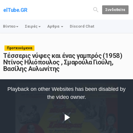
elTube.GR
Συνδεθείτε
Βίντεο
Σειρές
Αρθρα
Discord Chat
Προτεινόμενα
Τέσσερις νύφες και ένας γαμπρός (1958)
Ντίνος Ηλιόπουλος , Σμαρούλα Γιούλη,
Βασίλης Αυλωνίτης
This
is
Playback on other Websites has been disabled by
a
modal
the video owner.
window.
Play