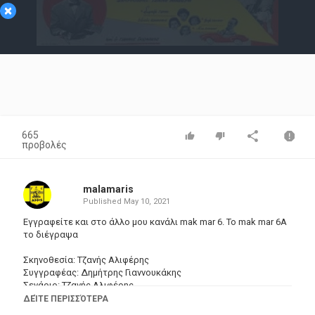
×
Video
665
προβολές
malamaris
Published
May 10, 2021
Εγγραφείτε και στο άλλο μου κανάλι mak mar 6. Το mak mar 6A
το διέγραψα
Σκηνοθεσία: Τζανής Αλιφέρης
Συγγραφέας: Δημήτρης Γιαννουκάκης
Σενάριο: Τζανής Αλιφέρης
Μουσική σύνθεση: Λυκούργος Μαρκέας
ΔΕΊΤΕ ΠΕΡΙΣΣΌΤΕΡΑ
Εταιρία παραγωγής: Τζαλ Φιλμ