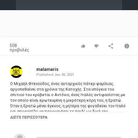
Video
508
προβολές
malamaris
Published
Jan 30, 2021
Ο Μιχαήλ Φτενούδος, ένας αυταρχικός πάτερ-φαμίλιας,
αργοπεθαίνει στα χρόνια της Κατοχής. Στα υπόγεια του
σπιτιού του κρύβεται ο Αντόνιο, ένας Ιταλός αντιφασίστας με
τον οποίο είναι ερωτευμένη η μικρότερη κόρη του, η Ερατώ.
Όταν η Ερατώ μένει έγκυος, η μητέρα της φυγαδεύει τον Ιταλό
και αποφασίζει να παρουσιάσει το παιδί ως δικό της
προκειμένου να αποφευχθεί η οικογενειακή τραγωδία και η
ΔΕΊΤΕ ΠΕΡΙΣΣΌΤΕΡΑ
κοινωνική κατακραυγή. Μετά το θάνατο των γονιών τους η
Ασπασία γίνεται αρχηγός της οικογένειας και με την
καταπιεστική συμπεριφορά της σπρώχνει την Ερατώ σε