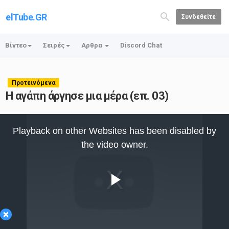
elTube.GR
Συνδεθείτε
Βίντεο
Σειρές
Αρθρα
Discord Chat
Προτεινόμενα
Η αγάπη άργησε μια μέρα (επ. 03)
This
is
Playback on other Websites has been disabled by
a
modal
the video owner.
window.
Play
×