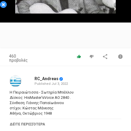
×
Video
460
προβολές
RC_Andreas
Published
Jul 3, 2022
Η Πειραιώτισσα - Σωτηρία Μπέλλου
Δίσκος: HisMaster'sVoice AO 2840 .
Σύνθεση: Γιάννης Παπαϊωάννου
στίχοι: Κώστας Μάνεσης
Αθήνα, Οκτώβριος 1948
oρχήστρα με δυο μπουζούκια και κιθάρα
ΔΕΊΤΕ ΠΕΡΙΣΣΌΤΕΡΑ
___________________________________