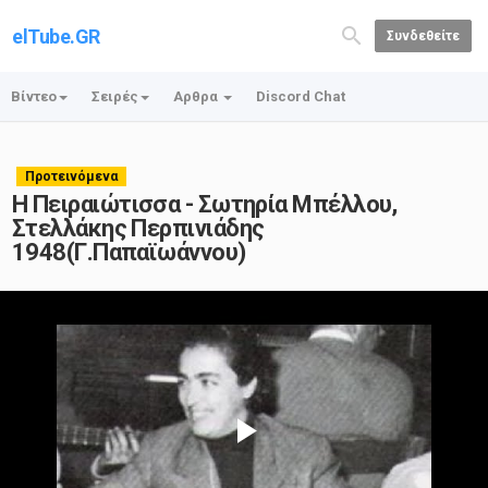
elTube.GR
Συνδεθείτε
Βίντεο
Σειρές
Αρθρα
Discord Chat
Προτεινόμενα
Η Πειραιώτισσα - Σωτηρία Μπέλλου,
Στελλάκης Περπινιάδης
1948(Γ.Παπαϊωάννου)
Play