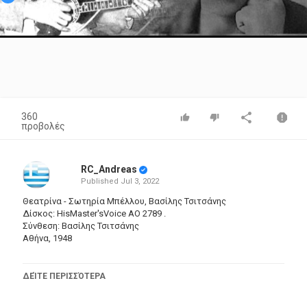
Video
360
προβολές
RC_Andreas
Published
Jul 3, 2022
Θεατρίνα - Σωτηρία Μπέλλου, Βασίλης Τσιτσάνης
Δίσκος: HisMaster'sVoice AO 2789 .
Σύνθεση: Βασίλης Τσιτσάνης
Αθήνα, 1948
_____________________________________________________________
Πολύ μου κάνεις τη μοιραία και τη γόησσα
ΔΕΊΤΕ ΠΕΡΙΣΣΌΤΕΡΑ
και που σ’ αγάπησα πικρά το μετανόησα