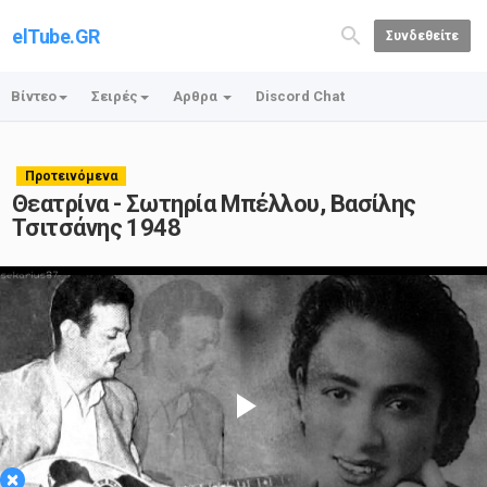
elTube.GR
Συνδεθείτε
Βίντεο
Σειρές
Αρθρα
Discord Chat
Προτεινόμενα
Θεατρίνα - Σωτηρία Μπέλλου, Βασίλης
Τσιτσάνης 1948
Play
×