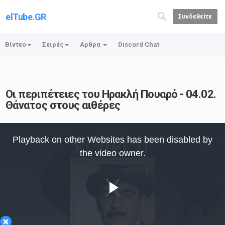
elTube.GR
Συνδεθείτε
Βίντεο
Σειρές
Αρθρα
Discord Chat
Οι περιπέτειες του Ηρακλή Πουαρό - 04.02.
Θάνατος στους αιθέρες
This
is
Playback on other Websites has been disabled by
a
modal
the video owner.
window.
Play
×