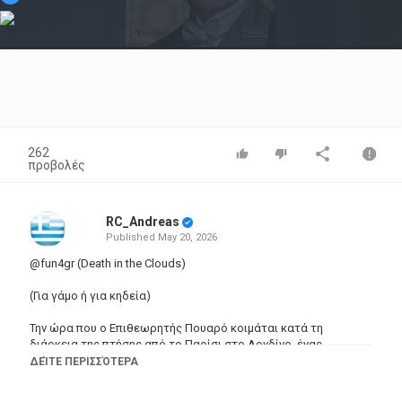
Video
262
προβολές
RC_Andreas
Published
May 20, 2026
@fun4gr (Death in the Clouds)
(Για γάμο ή για κηδεία)
Την ώρα που ο Επιθεωρητής Πουαρό κοιμάται κατά τη
διάρκεια της πτήσης από το Παρίσι στο Λονδίνο, ένας
διαβόητος τοκογλύφος δολοφονείται με δηλητηριασμένο
ΔΕΊΤΕ ΠΕΡΙΣΣΌΤΕΡΑ
βέλος.