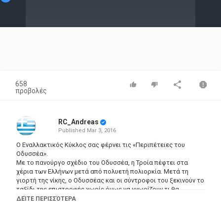
Video
658
προβολές
RC_Andreas
Published
Mar 3, 2016
Ο Εναλλακτικός Κύκλος σας φέρνει τις «Περιπέτειες του
Οδυσσέα».
Με το πανούργο σχέδιο του Οδυσσέα, η Τροία πέφτει στα
χέρια των Ελλήνων μετά από πολυετή πολιορκία. Μετά τη
γιορτή της νίκης, ο Οδυσσέας και οι σύντροφοι του ξεκινούν το
ταξίδι της επιστροφής χωρίς όμως να γνωρίζουν τι θα
συναντήσουν στο ταξίδι τους…
ΔΕΊΤΕ ΠΕΡΙΣΣΌΤΕΡΑ
------------------------------------------------------------------------------