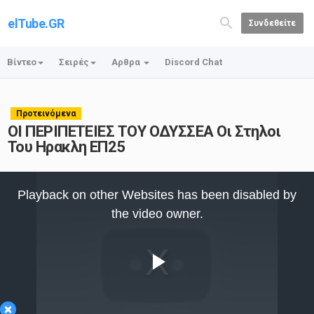
elTube.GR
Συνδεθείτε
Βίντεο
Σειρές
Αρθρα
Discord Chat
Προτεινόμενα
ΟΙ ΠΕΡΙΠΕΤΕΙΕΣ ΤΟΥ ΟΔΥΣΣΕΑ Οι Στηλοι
Του Ηρακλη ΕΠ25
This
is
Playback on other Websites has been disabled by
a
modal
the video owner.
window.
Play
×