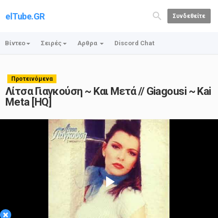
elTube.GR
Συνδεθείτε
Βίντεο
Σειρές
Αρθρα
Discord Chat
Προτεινόμενα
Λίτσα Γιαγκούση ~ Και Μετά // Giagousi ~ Kai
Meta [HQ]
Play
×