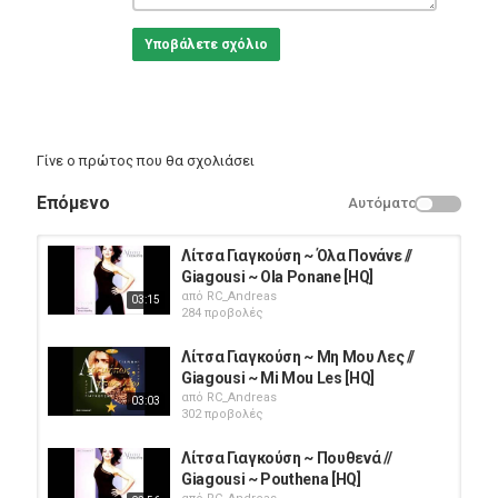
Υποβάλετε σχόλιο
Γίνε ο πρώτος που θα σχολιάσει
Επόμενο
Αυτόματο
Λίτσα Γιαγκούση ~ Όλα Πονάνε //
Giagousi ~ Ola Ponane [HQ]
από
RC_Andreas
03:15
284 προβολές
Λίτσα Γιαγκούση ~ Μη Μου Λες //
Giagousi ~ Mi Mou Les [HQ]
από
RC_Andreas
03:03
302 προβολές
Λίτσα Γιαγκούση ~ Πουθενά //
Giagousi ~ Pouthena [HQ]