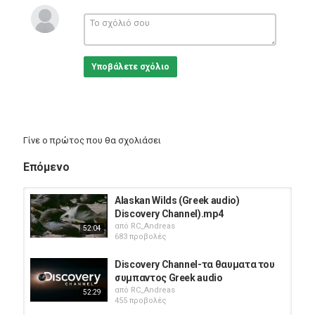
Υποβάλετε σχόλιο
Γίνε ο πρώτος που θα σχολιάσει
Επόμενο
Alaskan Wilds (Greek audio)
Discovery Channel).mp4
από
RC_Andreas
52:04
683 προβολές
Discovery Channel-τα θαυματα του
συμπαντος Greek audio
από
RC_Andreas
52:29
455 προβολές