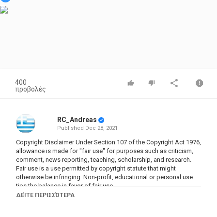
400
προβολές
RC_Andreas
Published
Dec 28, 2021
Copyright Disclaimer Under Section 107 of the Copyright Act 1976,
allowance is made for "fair use" for purposes such as criticism,
comment, news reporting, teaching, scholarship, and research.
Fair use is a use permitted by copyright statute that might
otherwise be infringing. Non-profit, educational or personal use
tips the balance in favor of fair use.
ΔΕΊΤΕ ΠΕΡΙΣΣΌΤΕΡΑ
Κατηγορίες
Documentary