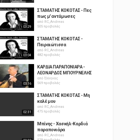
ΣΤΑΜΑΤΗΣ ΚΟΚΟΤΑΣ - Πες
πως μ' αντάμωσες
από
RC_Andreas
505 προβολές
03:29
ΣΤΑΜΑΤΗΣ ΚΟΚΟΤΑΣ -
Πειραιώτισσα
από
RC_Andreas
482 προβολές
03:04
ΚΑΡΔΙΑ ΠΑΡΑΠΟΝΙΑΡΑ -
ΛΕΟΝΑΡΔΟΣ ΜΠΟΥΡΝΕΛΗΣ
από
Έλληνας
569 προβολές
03:16
ΣΤΑΜΑΤΗΣ ΚΟΚΟΤΑΣ - Μη
καλέ μου
από
RC_Andreas
475 προβολές
02:31
Μπίνης - Χασκήλ-Καρδιά
παραπονιάρα
από
RC_Andreas
529 προβολές