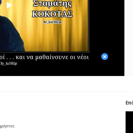
Play
Video
×
Επ
ηχρήστος