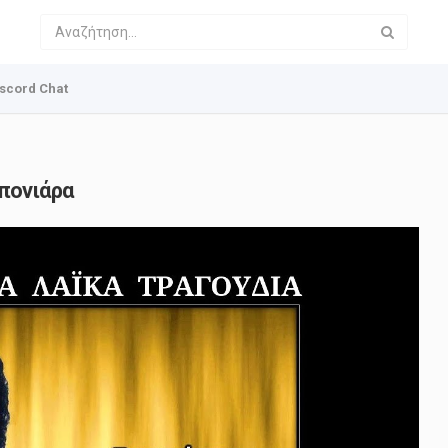
scord Chat
πονιάρα