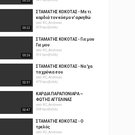
03:20
ΣΤΑΜΑΤΗΣ ΚΟΚΟΤΑΣ - Με τι
καρδιά τον κόσμο ν' αρνηθώ
από
RC_Andreas
419 προβολές
03:22
ΣΤΑΜΑΤΗΣ ΚΟΚΟΤΑΣ - Γιε μου
Γιε μου
από
RC_Andreas
515 προβολές
03:26
ΣΤΑΜΑΤΗΣ ΚΟΚΟΤΑΣ - Να 'χα
τα χρόνια σου
από
RC_Andreas
473 προβολές
02:31
ΚΑΡΔΙΑ ΠΑΡΑΠΟΝΙΑΡΑ ~
ΦΩΤΗΣ ΑΓΓΕΛΙΝΑΣ
από
RC_Andreas
558 προβολές
02:47
ΣΤΑΜΑΤΗΣ ΚΟΚΟΤΑΣ - Ο
τρελός
από
RC_Andreas