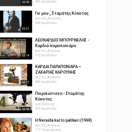
481 προβολές
03:09
Γιε μου _ Σταμάτης Κόκοτας
από
RC_Andreas
436 προβολές
03:31
ΛΕΟΝΑΡΔΟΣ ΜΠΟΥΡΝΕΛΗΣ -
Καρδιά παραπονιάρα
από
RC_Andreas
112 προβολές
03:14
ΚΑΡΔΙΑ ΠΑΡΑΠΟΝΙΑΡΑ ~
ΖΑΧΑΡΙΑΣ ΚΑΡΟΥΝΗΣ
από
RC_Andreas
482 προβολές
04:27
Πειραιώτισσα - Σταμάτης
Κόκοτας
από
Έλληνας
570 προβολές
03:06
H Neraida kai to palikari (1969)
από
RC_Andreas
115.1k προβολές