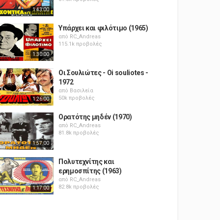
1:43:00
Υπάρχει και φιλότιμο (1965)
από
RC_Andreas
115.1k προβολές
1:30:00
Οι Σουλιώτες - Oi souliotes -
1972
από
Βασιλεία
50k προβολές
1:26:00
Ορατότης μηδέν (1970)
από
RC_Andreas
81.8k προβολές
1:57:00
Πολυτεχνίτης και
ερημοσπίτης (1963)
από
RC_Andreas
82.8k προβολές
1:17:00