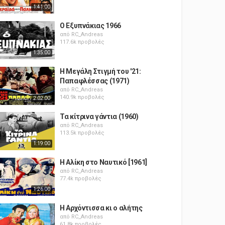
1:41:00
Ο Εξυπνάκιας 1966
από
RC_Andreas
117.6k προβολές
1:35:00
Η Μεγάλη Στιγμή του '21:
Παπαφλέσσας (1971)
από
RC_Andreas
140.9k προβολές
2:02:00
Τα κίτρινα γάντια (1960)
από
RC_Andreas
113.5k προβολές
1:19:00
Η Αλίκη στο Ναυτικό [1961]
από
RC_Andreas
77.4k προβολές
1:26:00
Η Αρχόντισσα κι ο αλήτης
από
RC_Andreas
61.8k προβολές