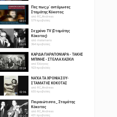
Πες πως μ΄ αντάμωσες
Σταμάτης Κόκοτας
από
RC_Andreas
579 προβολές
03:31
Σε χρόνο TV (Σταμάτης
Κόκοτας)
από
malamaris
364 προβολές
53:19
ΚΑΡΔΙΑ ΠΑΡΑΠΟΝΙΑΡΑ - ΤΑΚΗΣ
ΜΠΙΝΗΣ - ΣΤΕΛΛΑ ΧΑΣΚΙΛ
από
Έλληνας
923 προβολές
03:24
ΝΑ'ΧΑ ΤΑ ΧΡΟΝΙΑ ΣΟΥ-
ΣΤΑΜΑΤΗΣ ΚΟΚΟΤΑΣ
από
RC_Andreas
655 προβολές
02:36
Πειραιώτισσα _ Σταμάτης
Κόκοτας
από
RC_Andreas
431 προβολές
03:20