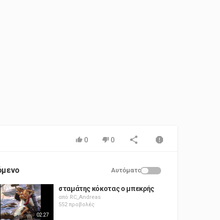
0
0
όμενο
Αυτόματο
σταμάτης κόκοτας ο μπεκρής
από
RC_Andreas
552 προβολές
02:27