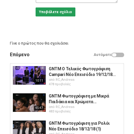
Υποβάλετε σχόλιο
Γίνε ο πρώτος που θα σχολιάσει
Επόμενο
Αυτόματο
GNTM Ο Τελικός Φωτογράφιση
Campari Νέο Επεισόδιο 19/12/18...
από
RC_Andreas
10:11
478 προβολές
GNTM Φωτογράφιση με Μικρά
Παιδάκια και Χρώματα...
από
RC_Andreas
45:47
483 προβολές
GNTM Φωτογράφιση για Ρολόι
Νέο Επεισόδιο 18/12/18 (1)